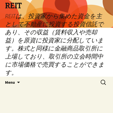
REIT
REITは、投資家から集めた資金を主
として不動産に投資する投資信託で
あり、その収益（賃料収入や売却
益）を原資に投資家に分配していま
す。株式と同様に金融商品取引所に
上場しており、取引所の立会時間中
に市場価格で売買することができま
す。
Skip
Search
Menu
to
for:
content