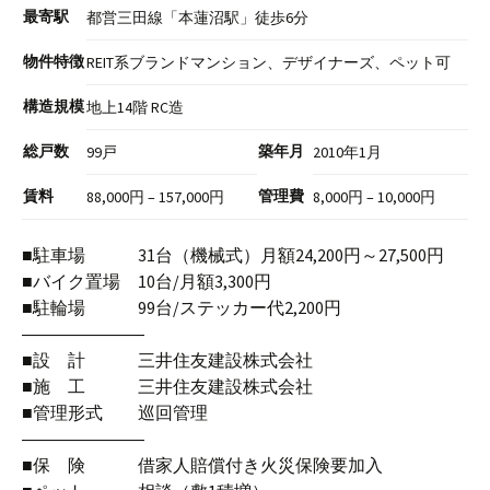
最寄駅
都営三田線「本蓮沼駅」徒歩6分
物件特徴
REIT系ブランドマンション、デザイナーズ、ペット可
構造規模
地上14階 RC造
総戸数
築年月
99戸
2010年1月
賃料
管理費
88,000円 – 157,000円
8,000円 – 10,000円
■駐車場 31台（機械式）月額24,200円～27,500円
■バイク置場 10台/月額3,300円
■駐輪場 99台/ステッカー代2,200円
―――――――
■設 計 三井住友建設株式会社
■施 工 三井住友建設株式会社
■管理形式 巡回管理
―――――――
■保 険 借家人賠償付き火災保険要加入