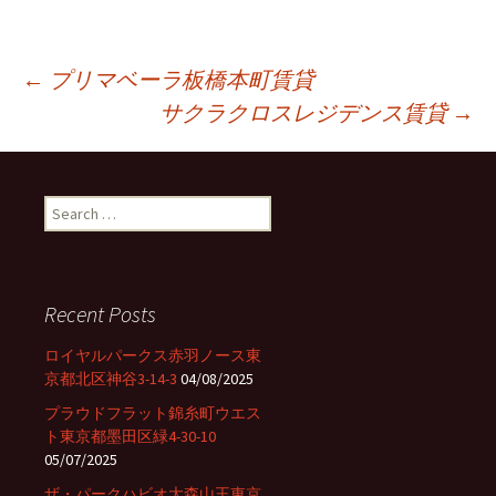
←
プリマベーラ板橋本町賃貸
サクラクロスレジデンス賃貸
→
Post
navigation
S
e
a
r
c
Recent Posts
h
f
ロイヤルパークス赤羽ノース東
o
京都北区神谷3-14-3
04/08/2025
r
プラウドフラット錦糸町ウエス
:
ト東京都墨田区緑4-30-10
05/07/2025
ザ・パークハビオ大森山王東京