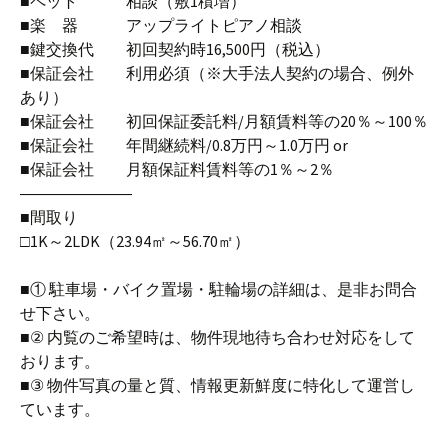
■ペット 相談（敷1積増）
■楽 器 アップライトピアノ相談
■鍵交換代 初回契約時16,500円（税込）
■保証会社 利用必須（※大手法人契約の場合、例外
あり）
■保証会社 初回保証委託料/月額賃料等の20％～100％
■保証会社 年間継続料/0.8万円～1.0万円 or
■保証会社 月額保証料賃料等の1％～2％
―――――――
■間取り
□1K～2LDK（23.94㎡～56.70㎡）
■① 駐車場・バイク置場・駐輪場の詳細は、是非お問合
せ下さい。
■② 内覧のご希望時は、物件現地待ち合わせ対応をして
おります。
■③ 物件写真の量と質、情報更新鮮度に特化して運営し
ています。