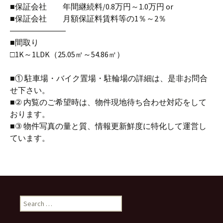
■保証会社 年間継続料/0.8万円～1.0万円 or
■保証会社 月額保証料賃料等の1％～2％
―――――――
■間取り
□1K～1LDK（25.05㎡～54.86㎡）
■① 駐車場・バイク置場・駐輪場の詳細は、是非お問合
せ下さい。
■② 内覧のご希望時は、物件現地待ち合わせ対応をして
おります。
■③ 物件写真の量と質、情報更新鮮度に特化して運営し
ています。
S
e
a