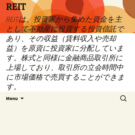
REIT
REITは、投資家から集めた資金を主
として不動産に投資する投資信託で
あり、その収益（賃料収入や売却
益）を原資に投資家に分配していま
す。株式と同様に金融商品取引所に
上場しており、取引所の立会時間中
に市場価格で売買することができま
す。
Skip
Search
Menu
to
for:
content