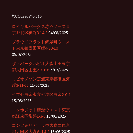
r
c
Recent Posts
h
f
ロイヤルパークス赤羽ノース東
o
京都北区神谷3-14-3
04/08/2025
r
プラウドフラット錦糸町ウエス
:
ト東京都墨田区緑4-30-10
05/07/2025
ザ・パークハビオ大森山王東京
都大田区山王2-3-10
05/07/2025
リビオメゾン芝浦東京都港区海
岸3-21-35
21/06/2025
イプセ白金東京都港区白金2-6-4
15/06/2025
コンポジット清澄ウエスト東京
都江東区常盤1-3-6
15/06/2025
コンフォリア・リヴ大森西東京
都大田区大森西4-5-3
15/06/2025