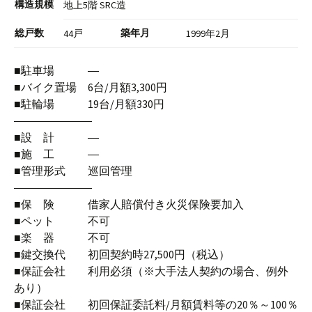
構造規模
地上5階 SRC造
総戸数
築年月
44戸
1999年2月
■駐車場 ―
■バイク置場 6台/月額3,300円
■駐輪場 19台/月額330円
―――――――
■設 計 ―
■施 工 ―
■管理形式 巡回管理
―――――――
■保 険 借家人賠償付き火災保険要加入
■ペット 不可
■楽 器 不可
■鍵交換代 初回契約時27,500円（税込）
■保証会社 利用必須（※大手法人契約の場合、例外
あり）
■保証会社 初回保証委託料/月額賃料等の20％～100％