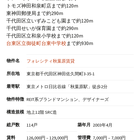
トモズ神田和泉町店まで約120m
東神田郵便局まで約290m
千代田区立いずみこども園まで約120m
千代田せいが保育園まで約290m
千代田区立和泉小学校まで約120m
台東区立御徒町台東中学校
まで約930m
物件名
フォレシティ秋葉原賃貸
所在地
東京都千代田区神田佐久間町3-35-1
最寄駅
東京メトロ日比谷線「秋葉原駅」徒歩2分
物件特徴
REIT系ブランドマンション、デザイナーズ
構造規模
地上12階 SRC造
総戸数
築年月
114戸
2003年4月
賃料
管理費
126,000円 – 129,000円
7,000円 – 7,000円