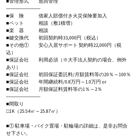
■管理形式 巡回管理
―――――――
■保 険 借家人賠償付き火災保険要加入
■ペット 相談（敷1積増）
■楽 器 相談
■鍵交換代 初回契約時33,000円（税込）
■その他① 安心入居サポート 契約時22,000円（税
込）
■保証会社 利用必須（※大手法人契約の場合、例外
あり）
■保証会社 初回保証委託料/月額賃料等の20％～100％
■保証会社 年間継続料/0.8万円～1.0万円 or
■保証会社 月額保証料賃料等の1％～2％
―――――――
■間取り
□1K（25.54㎡～25.87㎡）
■① 駐車場・バイク置場・駐輪場の詳細は、是非お問合
せ下さい。