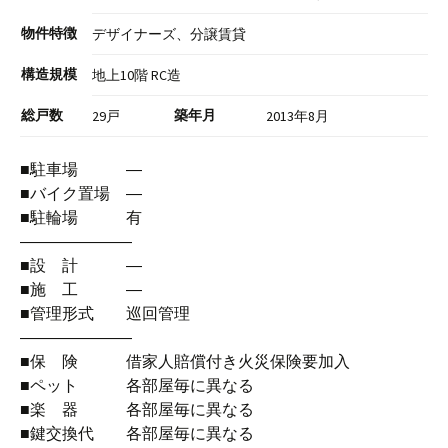
物件特徴
デザイナーズ、分譲賃貸
構造規模
地上10階 RC造
総戸数
築年月
29戸
2013年8月
■駐車場 ―
■バイク置場 ―
■駐輪場 有
―――――――
■設 計 ―
■施 工 ―
■管理形式 巡回管理
―――――――
■保 険 借家人賠償付き火災保険要加入
■ペット 各部屋毎に異なる
■楽 器 各部屋毎に異なる
■鍵交換代 各部屋毎に異なる