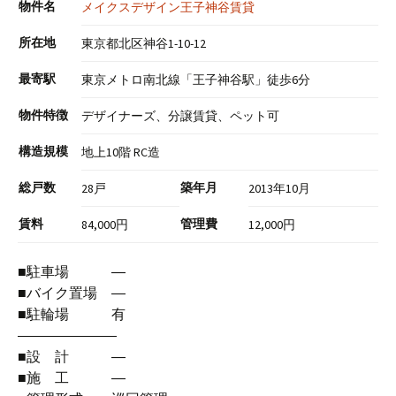
物件名
メイクスデザイン王子神谷賃貸
所在地
東京都北区神谷1-10-12
最寄駅
東京メトロ南北線「王子神谷駅」徒歩6分
物件特徴
デザイナーズ、分譲賃貸、ペット可
構造規模
地上10階 RC造
総戸数
築年月
28戸
2013年10月
賃料
管理費
84,000円
12,000円
■駐車場 ―
■バイク置場 ―
■駐輪場 有
―――――――
■設 計 ―
■施 工 ―