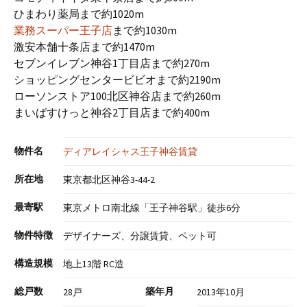
ひまわり薬局まで約1020m
業務スーパー王子店
まで約1030m
激安本舗十条店まで約1470m
セブンイレブン神谷1丁目店まで約270m
ショッピングセンタービビオまで約2190m
ローソンストア100北区神谷店まで約260m
まいばすけっと神谷2丁目店まで約400m
物件名
ディアレイシャス王子神谷賃貸
所在地
東京都北区神谷3-44-2
最寄駅
東京メトロ南北線「王子神谷駅」徒歩6分
物件特徴
デザイナーズ、分譲賃貸、ペット可
構造規模
地上13階 RC造
総戸数
築年月
28戸
2013年10月