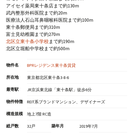
アイセイ薬局東十条店まで約130m
武内整形外科医院まで約20m
医療法人石山耳鼻咽喉科医院まで約100m
東十条郵便局まで約310m
富士見幼稚園まで約270m
北区立東十条小学校
まで約190m
北区立堀船中学校まで約500m
物件名
BPRレジデンス東十条賃貸
所在地
東京都北区東十条3-8-6
最寄駅
JR京浜東北線「東十条駅」徒歩6分
物件特徴
REIT系ブランドマンション、デザイナーズ
構造規模
地上7階 RC造
総戸数
築年月
32戸
2019年7月