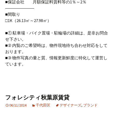
■保証会社 月額保証料賃料等の1％～2％
―――――――
■間取り
□1K（26.13㎡～27.98㎡）
■① 駐車場・バイク置場・駐輪場の詳細は、是非お問合
せ下さい。
■② 内覧のご希望時は、物件現地待ち合わせ対応をして
おります。
■③ 物件写真の量と質、情報更新鮮度に特化して運営し
ています。
フォレシティ秋葉原賃貸
06/11/2024
千代田区
デザイナーズ
,
ブランド