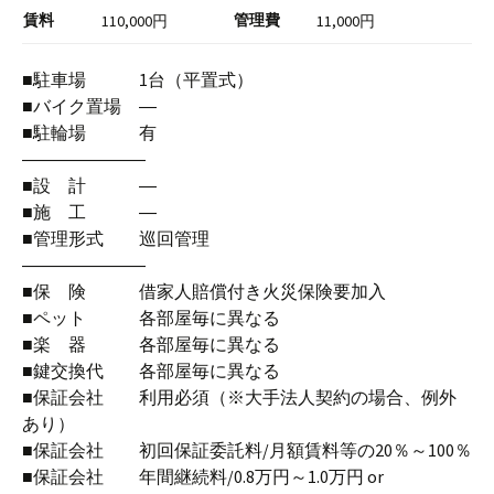
賃料
管理費
110,000円
11,000円
■駐車場 1台（平置式）
■バイク置場 ―
■駐輪場 有
―――――――
■設 計 ―
■施 工 ―
■管理形式 巡回管理
―――――――
■保 険 借家人賠償付き火災保険要加入
■ペット 各部屋毎に異なる
■楽 器 各部屋毎に異なる
■鍵交換代 各部屋毎に異なる
■保証会社 利用必須（※大手法人契約の場合、例外
あり）
■保証会社 初回保証委託料/月額賃料等の20％～100％
■保証会社 年間継続料/0.8万円～1.0万円 or