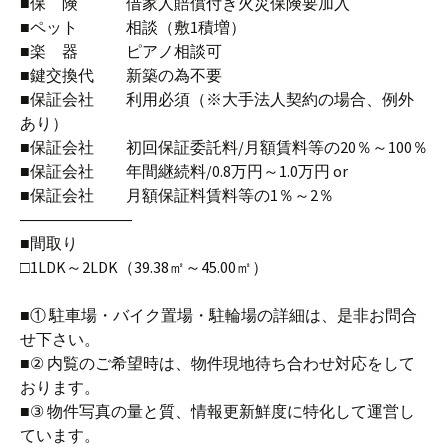
■保 険 借家人賠償付き火災保険要加入
■ペット 相談（敷1積増）
■楽 器 ピアノ相談可
■鍵交換代 新築の為不要
■保証会社 利用必須（※大手法人契約の場合、例外
あり）
■保証会社 初回保証委託料/月額賃料等の20％～100％
■保証会社 年間継続料/0.8万円～1.0万円 or
■保証会社 月額保証料賃料等の1％～2％
―――――――
■間取り
□1LDK～2LDK（39.38㎡～45.00㎡）
■① 駐車場・バイク置場・駐輪場の詳細は、是非お問合
せ下さい。
■② 内覧のご希望時は、物件現地待ち合わせ対応をして
おります。
■③ 物件写真の量と質、情報更新鮮度に特化して運営し
ています。