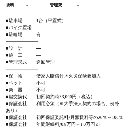
賃料
管理費
–
–
■駐車場 1台（平置式）
■バイク置場 ―
■駐輪場 有
―――――――
■設 計 ―
■施 工 ―
■管理形式 巡回管理
―――――――
■保 険 借家人賠償付き火災保険要加入
■ペット 不可
■楽 器 不可
■鍵交換代 初回契約時33,000円（税込）
■保証会社 利用必須（※大手法人契約の場合、例外
あり）
■保証会社 初回保証委託料/月額賃料等の20％～100％
■保証会社 年間継続料/0.8万円～1.0万円 or