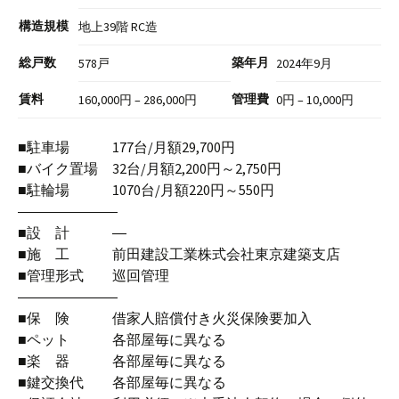
構造規模
地上39階 RC造
総戸数
築年月
578戸
2024年9月
賃料
管理費
160,000円 – 286,000円
0円 – 10,000円
■駐車場 177台/月額29,700円
■バイク置場 32台/月額2,200円～2,750円
■駐輪場 1070台/月額220円～550円
―――――――
■設 計 ―
■施 工 前田建設工業株式会社東京建築支店
■管理形式 巡回管理
―――――――
■保 険 借家人賠償付き火災保険要加入
■ペット 各部屋毎に異なる
■楽 器 各部屋毎に異なる
■鍵交換代 各部屋毎に異なる