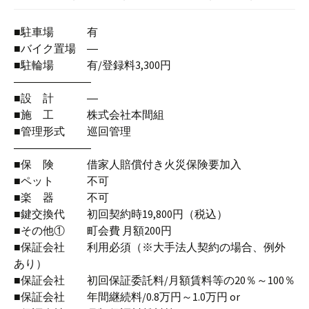
■駐車場 有
■バイク置場 ―
■駐輪場 有/登録料3,300円
―――――――
■設 計 ―
■施 工 株式会社本間組
■管理形式 巡回管理
―――――――
■保 険 借家人賠償付き火災保険要加入
■ペット 不可
■楽 器 不可
■鍵交換代 初回契約時19,800円（税込）
■その他① 町会費 月額200円
■保証会社 利用必須（※大手法人契約の場合、例外
あり）
■保証会社 初回保証委託料/月額賃料等の20％～100％
■保証会社 年間継続料/0.8万円～1.0万円 or