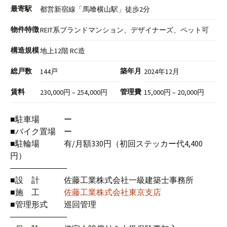
最寄駅
都営新宿線「馬喰横山駅」徒歩2分
物件特徴
REIT系ブランドマンション、デザイナーズ、ペット可
構造規模
地上12階 RC造
総戸数
築年月
144戸
2024年12月
賃料
管理費
230,000円 – 254,000円
15,000円 – 20,000円
■駐車場 ー
■バイク置場 ー
■駐輪場 有/月額330円（初回ステッカー代4,400
円）
―――――――
■設 計 佐藤工業株式会社一級建築士事務所
■施 工
佐藤工業株式会社東京支店
■管理形式 巡回管理
―――――――