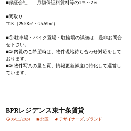
■保証会社 月額保証料賃料等の1％～2％
―――――――
■間取り
□1K（25.58㎡～25.59㎡）
■① 駐車場・バイク置場・駐輪場の詳細は、是非お問合
せ下さい。
■② 内覧のご希望時は、物件現地待ち合わせ対応をして
おります。
■③ 物件写真の量と質、情報更新鮮度に特化して運営し
ています。
BPRレジデンス東十条賃貸
06/11/2024
北区
デザイナーズ
,
ブランド