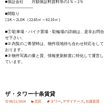
■保証会社 月額保証料賃料等の1％～2％
―――――――
■間取り
□1K～2LDK（22.65㎡～62.10㎡）
■① 駐車場・バイク置場・駐輪場の詳細は、是非お問合
せ下さい。
■② 内覧のご希望時は、物件現地待ち合わせ対応をして
おります。
■③ 物件写真の量と質、情報更新鮮度に特化して運営し
ています。
ザ・タワー十条賃貸
06/11/2024
北区
タワー
,
デザイナーズ
,
分譲賃貸