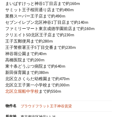
まいばすけっと神谷1丁目店まで約160m
サミット王子桜田通り店まで約490m
業務スーパー王子店まで約490m
セブンイレブン北区神谷1丁目店まで約140m
ファミリーマート東京成徳学園前店まで約160m
クリエイトSD北区王子店まで約230m
王子五郵便局まで約280m
王子警察署王子5丁目交番まで約230m
神谷堀公園まで約40m
高橋医院まで約200m
東十条どうぶつ病院まで約640m
新田保育園まで約380m
北区立さくらだ幼稚園まで約470m
北区立王子第一小学校まで約300m
北区立堀船中学校
まで約550m
物件名
プラウドフラット王子神谷賃貸
所在地
東京都北区神谷1-1-25