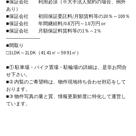
■保証会社 利用必須（※大手法人契約の場合、例外
あり）
■保証会社 初回保証委託料/月額賃料等の20％～100％
■保証会社 年間継続料/0.8万円～1.0万円 or
■保証会社 月額保証料賃料等の1％～2％
―――――――
■間取り
□1LDK～2LDK（41.41㎡～59.91㎡）
■① 駐車場・バイク置場・駐輪場の詳細は、是非お問合
せ下さい。
■② 内覧のご希望時は、物件現地待ち合わせ対応をして
おります。
■③ 物件写真の量と質、情報更新鮮度に特化して運営し
ています。