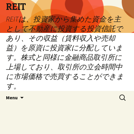
REIT
REITは、投資家から集めた資金を主
として不動産に投資する投資信託で
あり、その収益（賃料収入や売却
益）を原資に投資家に分配していま
す。株式と同様に金融商品取引所に
上場しており、取引所の立会時間中
に市場価格で売買することができま
す。
Skip
Search
Menu
to
for:
content