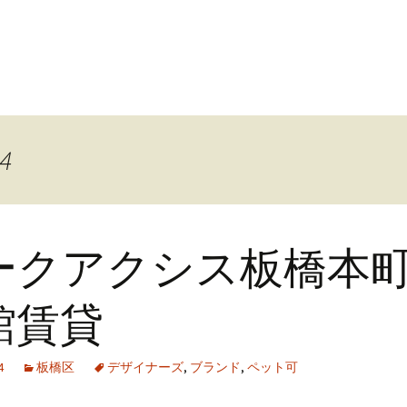
24
ークアクシス板橋本
館賃貸
4
板橋区
デザイナーズ
,
ブランド
,
ペット可