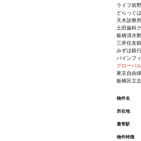
ライフ前野
どらっぐぱ
天木診療所
土田歯科ク
板橋清水郵
三井住友銀
みずほ銀行
パインフィ
グローバ
東京自由保
板橋区立志
物件名
所在地
最寄駅
物件特徴