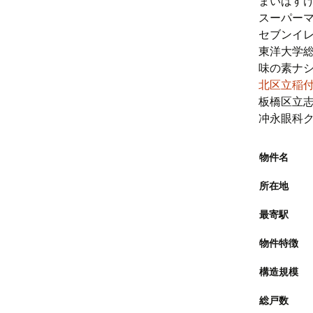
まいばすけ
スーパーマ
セブンイレ
東洋大学総
味の素ナシ
北区立稲
板橋区立志
冲永眼科ク
物件名
所在地
最寄駅
物件特徴
構造規模
総戸数