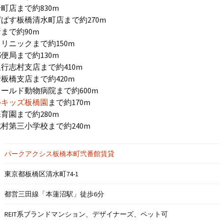
町店まで約830m
ぱす板橋清水町店まで約270m
まで約90m
リニックまで約150m
便局まで約130m
行志村支店まで約410m
板橋支店まで約420m
ールド動物病院まで約600m
ルキッズ板橋園
まで約170m
育園まで約280m
村第三小学校まで約240m
パークアクシス板橋本町弐番館賃貸
東京都板橋区清水町74-1
都営三田線「本蓮沼駅」徒歩6分
REIT系ブランドマンション、デザイナーズ、ペット可