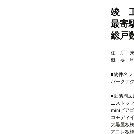
竣 工
最寄
総戸
住 所 東
概 要 地上
■物件名フ
パークア
■近隣周辺
ニストップ
miniピア
コモディイ
大黒屋板橋
アコレ板橋