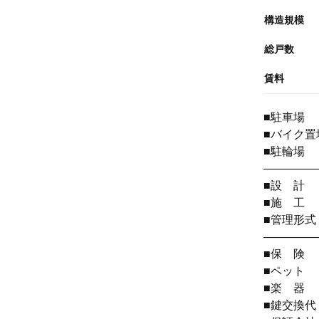
構造規模
総戸数
賃料
■駐車場 3
■バイク置場
■駐輪場 
――――
■設 計
■施 工
■管理形
――――
■保 険
■ペット
■楽 器
■鍵交換代