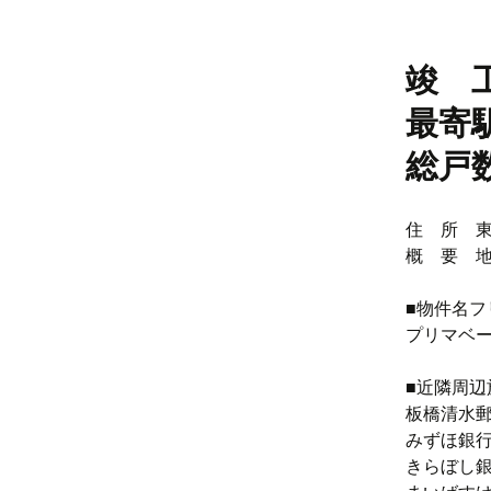
竣 工
最寄
総戸
住 所 東
概 要 地
■物件名フ
プリマベ
■近隣周辺
板橋清水郵
みずほ銀行
きらぼし銀