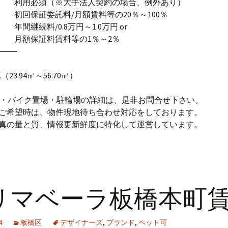
社 利用必須（※大手法人契約の場合、例外あり）
 初回保証委託料/月額賃料等の20％～100％
年間継続料/0.8万円～1.0万円 or
社 月額保証料賃料等の1％～2％
―――
K（23.94㎡～56.70㎡）
場・バイク置場・駐輪場の詳細は、是非お問合せ下さい。
のご希望時は、物件現地待ち合わせ対応をしております。
写真の量と質、情報更新鮮度に特化して運営しています。
リマベーラ板橋本町
4
板橋区
デザイナーズ
,
ブランド
,
ペット可