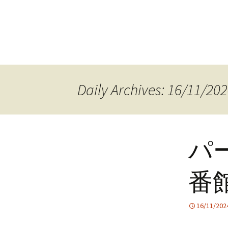
Daily Archives: 16/11/20
パ
番
16/11/202