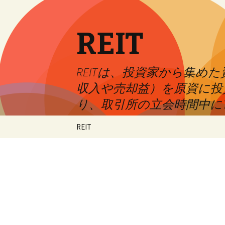
REIT
REITは、投資家から集
収入や売却益）を原資に投
り、取引所の立会時間中に
Skip
REIT
to
content