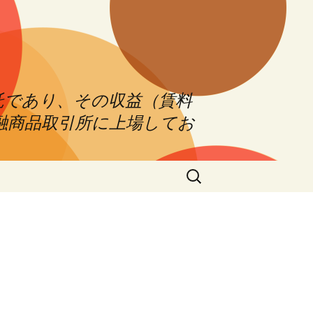
託であり、その収益（賃料
融商品取引所に上場してお
Search
for: