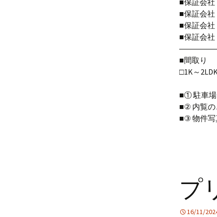
■保証会
■保証会社
■保証会社 
■保証会
――――
■間取り
□1K～2LD
■① 駐車
■② 内覧
■③ 物件
プ
16/11/202