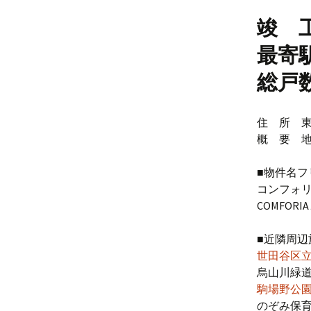
竣 工
最寄
総戸数
住 所 東
概 要 地上
■物件名フ
コンフォ
COMFORI
■近隣周辺
世田谷区
烏山川緑道
駒場野公
のぞみ保育