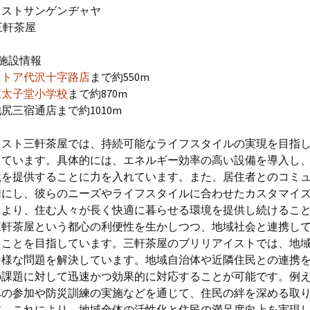
イストサンゲンヂャヤ
st 三軒茶屋
施設情報
ストア代沢十字路店
まで約550m
立太子堂小学校
まで約870m
尻三宿通店まで約1010m
イスト三軒茶屋では、持続可能なライフスタイルの実現を目指
っています。具体的には、エネルギー効率の高い設備を導入し
境を提供することに力を入れています。また、居住者とのコミ
切にし、彼らのニーズやライフスタイルに合わせたカスタマイ
により、住む人々が長く快適に暮らせる環境を提供し続けるこ
三軒茶屋という都心の利便性を生かしつつ、地域社会と連携し
くことを目指しています。三軒茶屋のブリリアイストでは、地
多様な問題を解決しています。地域自治体や近隣住民との連携
の課題に対して迅速かつ効果的に対応することが可能です。例
への参加や防災訓練の実施などを通じて、住民の絆を深める取
す。これにより、地域全体の活性化と住民の満足度向上を実現