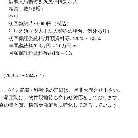
 借家人賠償付き火災保険要加入
 相談（敷1積増）
器 不可
 初回契約時33,000円（税込）
社 利用必須（※大手法人契約の場合、例外あり）
 初回保証委託料/月額賃料等の20％～100％
年間継続料/0.8万円～1.0万円 or
社 月額保証料賃料等の1％～2％
―――
K（26.31㎡～58.55㎡）
場・バイク置場・駐輪場の詳細は、是非お問合せ下さい。
のご希望時は、物件現地待ち合わせ対応をしております。
写真の量と質、情報更新鮮度に特化して運営しています。