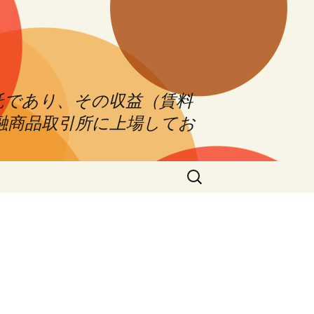
託であり、その収益（賃料
融商品取引所に上場してお
Search
for: