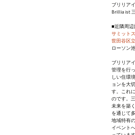
ブリリア
Brillia i
■近隣周辺
サミット
世田谷区
ローソン池
ブリリア
管理を行
しい住環
ョンを大
す。これ
のです。
未来を築
を通じて
地域特有
イベント
っていま