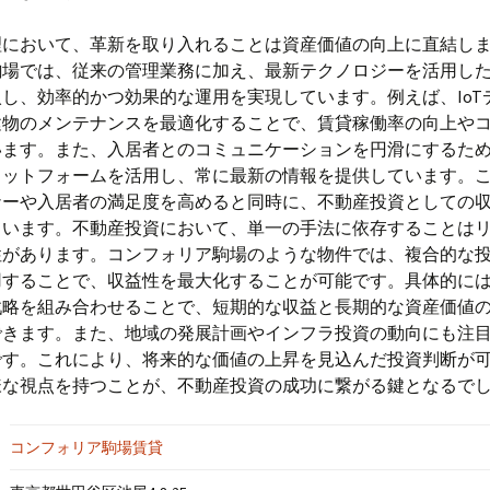
理において、革新を取り入れることは資産価値の向上に直結し
駒場では、従来の管理業務に加え、最新テクノロジーを活用し
し、効率的かつ効果的な運用を実現しています。例えば、IoT
建物のメンテナンスを最適化することで、賃貸稼働率の向上や
います。また、入居者とのコミュニケーションを円滑にするた
ラットフォームを活用し、常に最新の情報を提供しています。
ナーや入居者の満足度を高めると同時に、不動産投資としての
ています。不動産投資において、単一の手法に依存することは
性があります。コンフォリア駒場のような物件では、複合的な
用することで、収益性を最大化することが可能です。具体的に
戦略を組み合わせることで、短期的な収益と長期的な資産価値
できます。また、地域の発展計画やインフラ投資の動向にも注
です。これにより、将来的な価値の上昇を見込んだ投資判断が
様な視点を持つことが、不動産投資の成功に繋がる鍵となるで
コンフォリア駒場賃貸