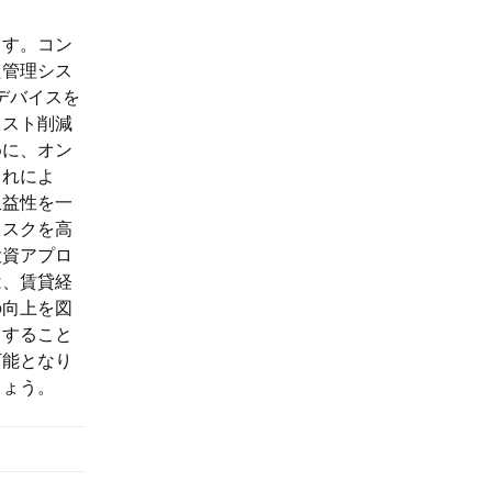
ます。コン
た管理シス
デバイスを
コスト削減
めに、オン
これによ
収益性を一
リスクを高
投資アプロ
は、賃貸経
の向上を図
目すること
可能となり
しょう。