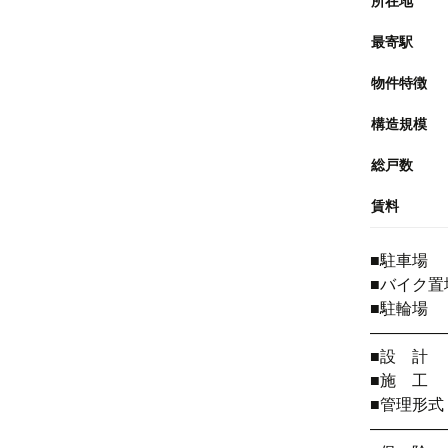
所在地
最寄駅
物件特徴
構造規模
総戸数
賃料
■駐車場 4
■バイク置
■駐輪場
――――
■設 計
■施 工
■管理形
――――