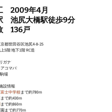
 2009年4月
駅 池尻大橋駅徒歩9分
 136戸
京都世田谷区池尻4-8-25
5階 地下1階 RC造
リガナ
リアコマバ
A 駒場
施設情報
立富士中学校
まで約780m
まで約430m
園
まで約860m
園まで約770m