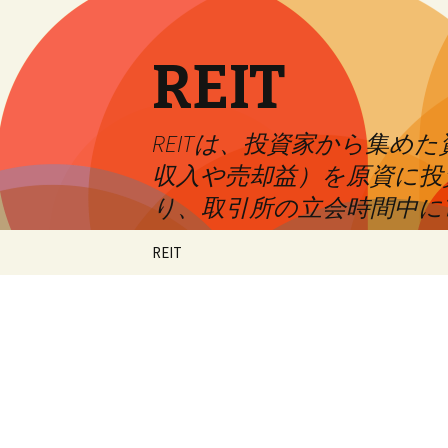
REIT
REITは、投資家から集
収入や売却益）を原資に投
り、取引所の立会時間中に
Skip
REIT
to
content