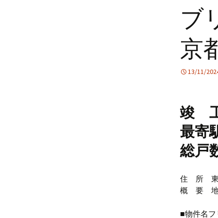
ブ
京都
13/11/202
竣 工
最寄
総戸数
住 所 東
概 要 地上
■物件名フ