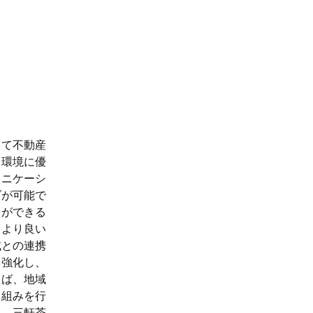
して不動産
、環境に優
ュニケーシ
ズが可能で
とができる
てより良い
域との連携
を強化し、
えば、地域
り組みを行
し、三軒茶