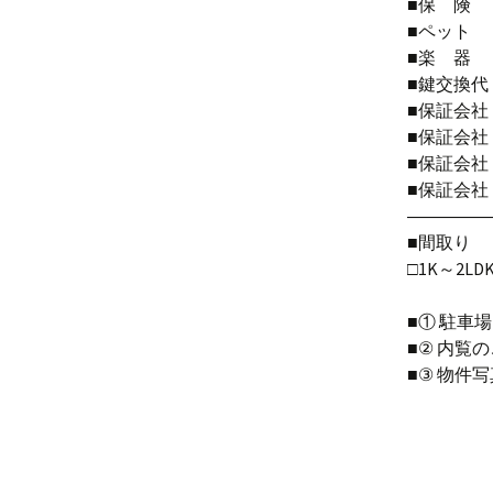
■保 険
■ペット
■楽 
■鍵交換代
■保証会
■保証会社
■保証会社 
■保証会
――――
■間取り
□1K～2LD
■① 駐車
■② 内覧
■③ 物件