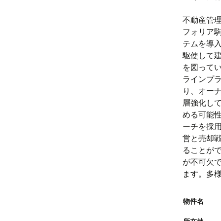
不動産管
フォリア
テムを導入
駆使して
を図って
ラインプ
り、オー
層強化し
める可能
ーチを採
営と売却
ることが
が不可欠
ます。多
物件名