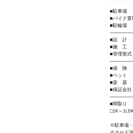
■駐車場 
■バイク置
■駐輪
――――
■設 
■施 
■管理形
――――
■保 険
■ペット
■楽 
■保証会
――――
■間取り
□1K～1LD
※駐車場
※カード