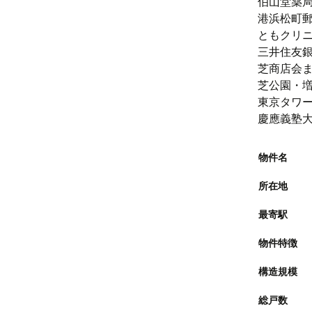
伯山堂薬局
港浜松町郵
ともクリニ
三井住友銀
芝商店会ま
芝公園・増
東京タワー
慶應義塾大
物件名
所在地
最寄駅
物件特徴
構造規模
総戸数