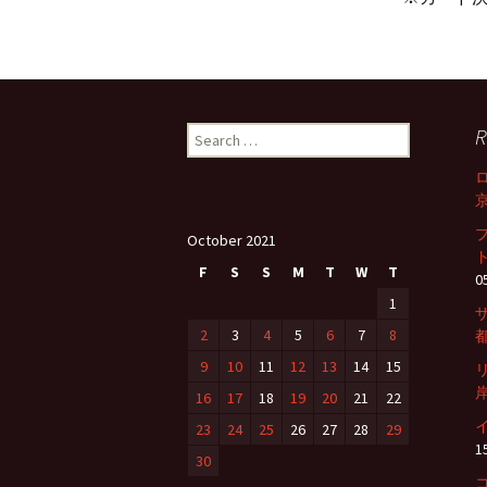
R
S
e
a
京
r
c
October 2021
h
ト
f
F
S
S
M
T
W
T
0
o
1
r
2
3
4
5
6
7
8
都
:
9
10
11
12
13
14
15
岸
16
17
18
19
20
21
22
23
24
25
26
27
28
29
1
30