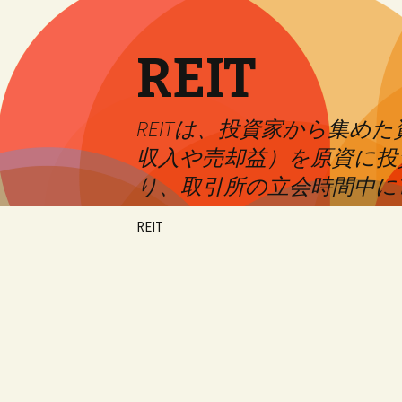
REIT
REITは、投資家から集
収入や売却益）を原資に投
り、取引所の立会時間中に
Skip
REIT
to
content