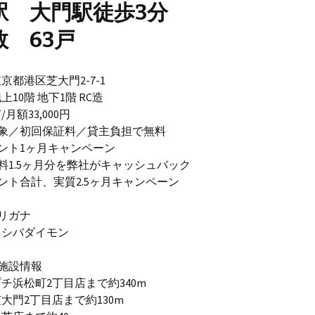
駅 大門駅徒歩3分
数 63戸
京都港区芝大門2-7-1
10階 地下1階 RC造
月額33,000円
対象／初回保証料／貸主負担で無料
ント1ヶ月キャンペーン
料1.5ヶ月分を弊社がキャッシュバック
ント合計、実質2.5ヶ月キャンペーン
リガナ
フシバダイモン
施設情報
チ浜松町2丁目店まで約340m
大門2丁目店まで約130m