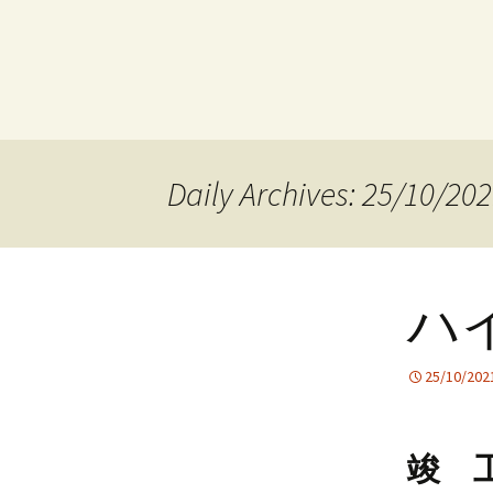
Daily Archives: 25/10/20
ハ
25/10/202
竣 工