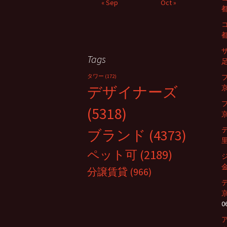
« Sep
Oct »
都
都
Tags
足
タワー
(172)
デザイナーズ
京
(5318)
京
ブランド
(4373)
里
ペット可
(2189)
金
分譲賃貸
(966)
0