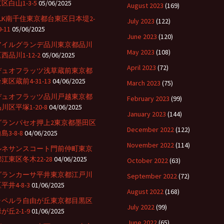
区白山1-3-5
05/06/2025
August 2023
(169)
CLK南千住東京都台東区日本堤2-
July 2023
(122)
9-11
05/06/2025
June 2023
(120)
アイルグランデ品川東京都品川
May 2023
(108)
西品川1-12-2
05/06/2025
April 2023
(72)
デュオフラッツ浅草蔵前東京都
東区蔵前4-31-13
04/06/2025
March 2023
(75)
デュオフラッツ品川戸越東京都
February 2023
(99)
川区平塚1-20-8
04/06/2025
January 2023
(144)
グランパセオ押上2東京都墨田区
December 2022
(122)
島3-8-8
04/06/2025
November 2022
(114)
ルネサンスコート門前仲町東京
江東区冬木22-28
04/06/2025
October 2022
(63)
グランカーサ平井東京都江戸川
September 2022
(72)
平井4-8-3
01/06/2025
August 2022
(168)
ラペルラ自由が丘東京都目黒区
July 2022
(99)
が丘2-1-9
01/06/2025
June 2022
(65)