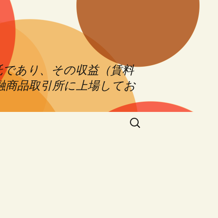
託であり、その収益（賃料
融商品取引所に上場してお
Search
for: