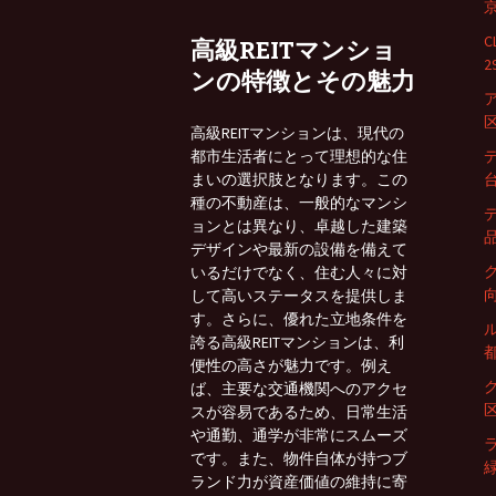
京
高級REITマンショ
2
ンの特徴とその魅力
区
高級REITマンションは、現代の
都市生活者にとって理想的な住
まいの選択肢となります。この
台
種の不動産は、一般的なマンシ
ョンとは異なり、卓越した建築
品
デザインや最新の設備を備えて
いるだけでなく、住む人々に対
向
して高いステータスを提供しま
す。さらに、優れた立地条件を
誇る高級REITマンションは、利
都
便性の高さが魅力です。例え
ば、主要な交通機関へのアクセ
区
スが容易であるため、日常生活
や通勤、通学が非常にスムーズ
です。また、物件自体が持つブ
緑
ランド力が資産価値の維持に寄