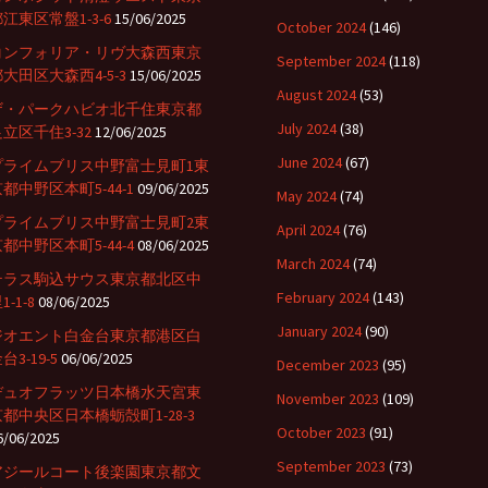
江東区常盤1-3-6
15/06/2025
October 2024
(146)
コンフォリア・リヴ大森西東京
September 2024
(118)
大田区大森西4-5-3
15/06/2025
August 2024
(53)
ザ・パークハビオ北千住東京都
July 2024
(38)
立区千住3-32
12/06/2025
June 2024
(67)
プライムブリス中野富士見町1東
都中野区本町5-44-1
09/06/2025
May 2024
(74)
プライムブリス中野富士見町2東
April 2024
(76)
都中野区本町5-44-4
08/06/2025
March 2024
(74)
テラス駒込サウス東京都北区中
February 2024
(143)
1-1-8
08/06/2025
January 2024
(90)
ジオエント白金台東京都港区白
台3-19-5
06/06/2025
December 2023
(95)
デュオフラッツ日本橋水天宮東
November 2023
(109)
京都中央区日本橋蛎殻町1-28-3
October 2023
(91)
6/06/2025
September 2023
(73)
アジールコート後楽園東京都文