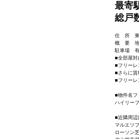
最寄
総戸
住 所 東
概 要 地上
駐車場 有/
■全部屋
■フリーレ
■さらに賃
■フリーレ
■物件名フ
ハイリー
■近隣周辺
マルエツプ
ローソン芝