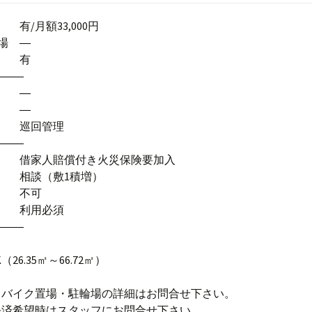
有/月額33,000円
場 ―
場 有
―――
計 ―
工 ―
式 巡回管理
―――
 借家人賠償付き火災保険要加入
 相談（敷1積増）
器 不可
社 利用必須
―――
K（26.35㎡～66.72㎡）
・バイク置場・駐輪場の詳細はお問合せ下さい。
決済希望時はスタッフにお問合せ下さい。