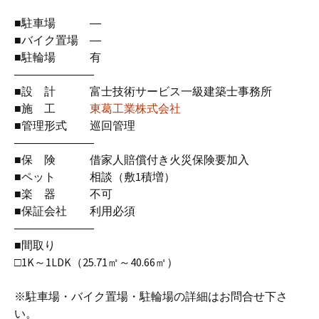
■駐車場 ―
■バイク置場 ―
■駐輪場 有
―――――――
■設 計 富士技術サービス一級建築士事務所
■施 工
東葛工業株式会社
■管理形式 巡回管理
―――――――
■保 険 借家人賠償付き火災保険要加入
■ペット 相談（敷1積増）
■楽 器 不可
■保証会社 利用必須
―――――――
■間取り
□1K～1LDK（25.71㎡～40.66㎡）
※駐車場・バイク置場・駐輪場の詳細はお問合せ下さ
い。