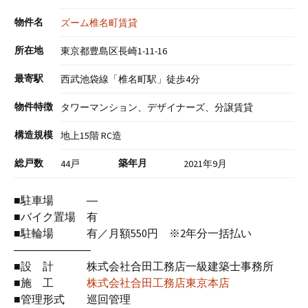
物件名
ズーム椎名町賃貸
所在地
東京都豊島区長崎1-11-16
最寄駅
西武池袋線「椎名町駅」徒歩4分
物件特徴
タワーマンション、デザイナーズ、分譲賃貸
構造規模
地上15階 RC造
総戸数
築年月
44戸
2021年9月
■駐車場 ―
■バイク置場 有
■駐輪場 有／月額550円 ※2年分一括払い
―――――――
■設 計 株式会社合田工務店一級建築士事務所
■施 工
株式会社合田工務店東京本店
■管理形式 巡回管理