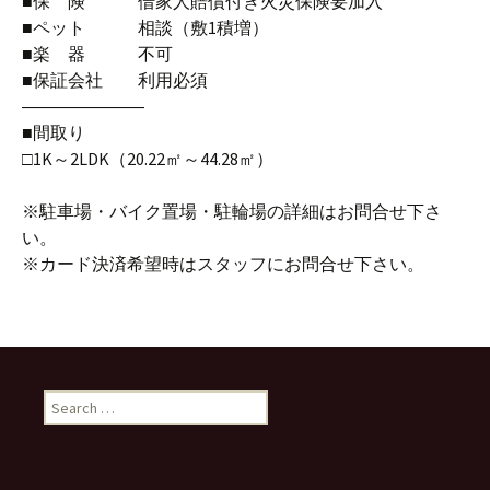
■保 険 借家人賠償付き火災保険要加入
■ペット 相談（敷1積増）
■楽 器 不可
■保証会社 利用必須
―――――――
■間取り
□1K～2LDK（20.22㎡～44.28㎡）
※駐車場・バイク置場・駐輪場の詳細はお問合せ下さ
い。
※カード決済希望時はスタッフにお問合せ下さい。
S
e
a
r