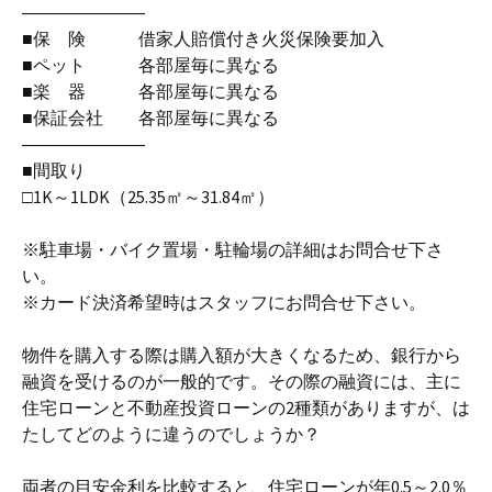
―――――――
■保 険 借家人賠償付き火災保険要加入
■ペット 各部屋毎に異なる
■楽 器 各部屋毎に異なる
■保証会社 各部屋毎に異なる
―――――――
■間取り
□1K～1LDK（25.35㎡～31.84㎡）
※駐車場・バイク置場・駐輪場の詳細はお問合せ下さ
い。
※カード決済希望時はスタッフにお問合せ下さい。
物件を購入する際は購入額が大きくなるため、銀行から
融資を受けるのが一般的です。その際の融資には、主に
住宅ローンと不動産投資ローンの2種類がありますが、は
たしてどのように違うのでしょうか？
両者の目安金利を比較すると、住宅ローンが年0.5～2.0％