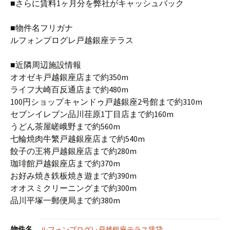
■さらに賃料1ヶ月分を弊社がキャッシュバック
■物件名フリガナ
ルフォンプログレ戸越銀座テラス
■近隣周辺施設情報
オオゼキ戸越銀座店まで約350m
ライフ大崎百反通店まで約480m
100円ショップキャンドゥ戸越銀座2号館まで約310m
セブンイレブン品川荏原1丁目店まで約160m
うどん茶屋嵯峨野まで約560m
七輪焼肉牛繁戸越銀座店まで約540m
餃子の王将戸越銀座店まで約280m
珈琲館戸越銀座店まで約370m
お好み焼き鉄板焼き遊まで約390m
オオスミクリーニングまで約300m
品川平塚一郵便局まで約380m
物件名
ルフォンプログレ戸越銀座テラス賃貸