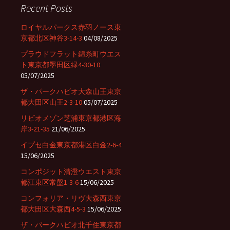
c
Recent Posts
h
f
ロイヤルパークス赤羽ノース東
o
京都北区神谷3-14-3
04/08/2025
r
プラウドフラット錦糸町ウエス
:
ト東京都墨田区緑4-30-10
05/07/2025
ザ・パークハビオ大森山王東京
都大田区山王2-3-10
05/07/2025
リビオメゾン芝浦東京都港区海
岸3-21-35
21/06/2025
イプセ白金東京都港区白金2-6-4
15/06/2025
コンポジット清澄ウエスト東京
都江東区常盤1-3-6
15/06/2025
コンフォリア・リヴ大森西東京
都大田区大森西4-5-3
15/06/2025
ザ・パークハビオ北千住東京都