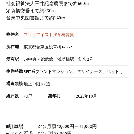
社会福祉法人三井記念病院まで約660m
須賀橋交番まで約530m
台東中央図書館まで約140m
物件名
ブリリアイスト浅草橋賃貸
所在地
東京都台東区浅草橋1-34-2
最寄駅
JR中央・総武線「浅草橋駅」徒歩2分
物件特徴
REIT系ブランドマンション、デザイナーズ、ペット可
構造規模
地上13階 RC造
総戸数
築年月
49戸
2021年10月
■駐車場 3台/月額40,000円～41,000円
■バイク置場 3台/月額3,300円