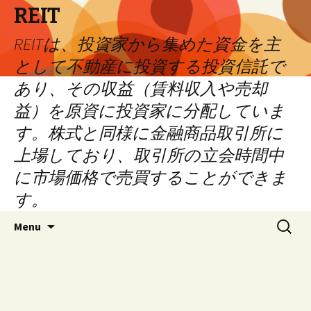
REIT
REITは、投資家から集めた資金を主
として不動産に投資する投資信託で
あり、その収益（賃料収入や売却
益）を原資に投資家に分配していま
す。株式と同様に金融商品取引所に
上場しており、取引所の立会時間中
に市場価格で売買することができま
す。
Skip
Search
Menu
to
for:
content