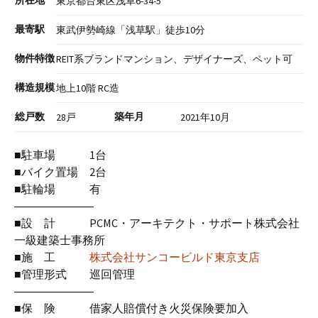
所在地
東京都台東区浅草6-34-5
最寄駅
東武伊勢崎線「浅草駅」徒歩10分
物件特徴
REIT系ブランドマンション、デザイナーズ、ペット可
構造規模
地上10階 RC造
総戸数
築年月
28戸
2021年10月
■駐車場 1台
■バイク置場 2台
■駐輪場 有
―――――――
■設 計 PCMC・アーキテクト・サポート株式会社
一級建築士事務所
■施 工
株式会社サンコービルド東京支店
■管理形式 巡回管理
―――――――
■保 険 借家人賠償付き火災保険要加入