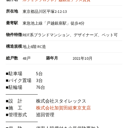
所在地
東京都品川区平塚2-12-13
最寄駅
東急池上線「戸越銀座駅」徒歩4分
物件特徴
REIT系ブランドマンション、デザイナーズ、ペット可
構造規模
地上6階 RC造
総戸数
築年月
48戸
2021年10月
■駐車場 5台
■バイク置場 3台
■駐輪場 76台
―――――――
■設 計 株式会社スタイレックス
■施 工
株式会社加賀田組東京支店
■管理形式 巡回管理
―――――――