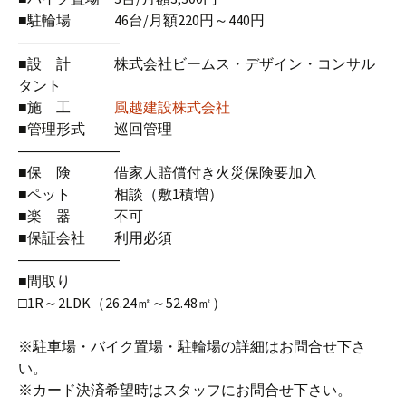
■駐輪場 46台/月額220円～440円
―――――――
■設 計 株式会社ビームス・デザイン・コンサル
タント
■施 工
風越建設株式会社
■管理形式 巡回管理
―――――――
■保 険 借家人賠償付き火災保険要加入
■ペット 相談（敷1積増）
■楽 器 不可
■保証会社 利用必須
―――――――
■間取り
□1R～2LDK（26.24㎡～52.48㎡）
※駐車場・バイク置場・駐輪場の詳細はお問合せ下さ
い。
※カード決済希望時はスタッフにお問合せ下さい。