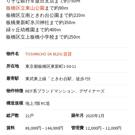
りそな銀行常盤台支店まで約750m
板橋区立東山公園
まで約90m
板橋区立南ときわ台公園まで約210m
板橋東新町氷川神社まで約350m
緑ヶ丘幼稚園まで約400m
板橋区立上板橋小学校まで約250m
物件名
TOSHINCHO SK BLDG.賃貸
所在地
東京都板橋区東新町1-50-11
最寄駅
東武東上線「ときわ台駅」徒歩7分
物件特徴
REIT系ブランドマンション、デザイナーズ
構造規模
地上7階 RC造
総戸数
築年月
22戸
2025年2月
賃料
管理費
88,000円 – 144,000円
12,000円 – 12,000円