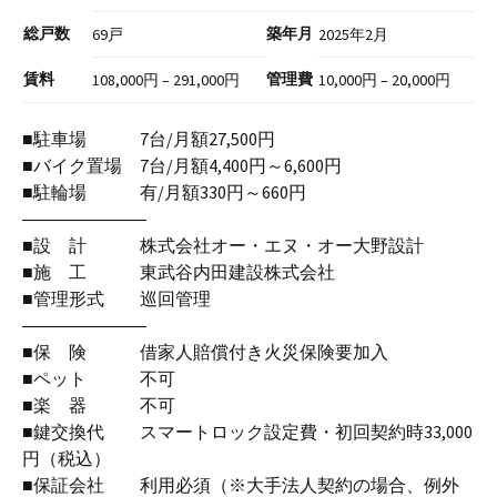
総戸数
築年月
69戸
2025年2月
賃料
管理費
108,000円 – 291,000円
10,000円 – 20,000円
■駐車場 7台/月額27,500円
■バイク置場 7台/月額4,400円～6,600円
■駐輪場 有/月額330円～660円
―――――――
■設 計 株式会社オー・エヌ・オー大野設計
■施 工 東武谷内田建設株式会社
■管理形式 巡回管理
―――――――
■保 険 借家人賠償付き火災保険要加入
■ペット 不可
■楽 器 不可
■鍵交換代 スマートロック設定費・初回契約時33,000
円（税込）
■保証会社 利用必須（※大手法人契約の場合、例外