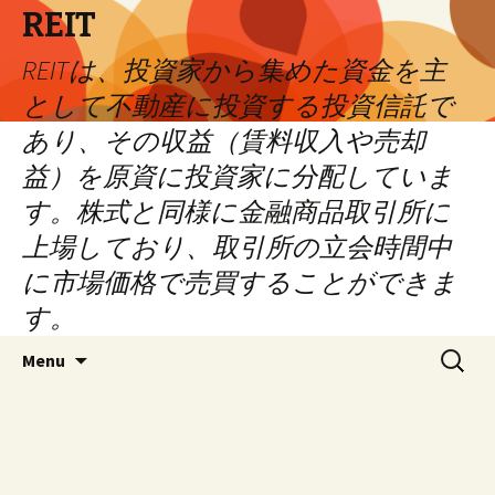
REIT
REITは、投資家から集めた資金を主
として不動産に投資する投資信託で
あり、その収益（賃料収入や売却
益）を原資に投資家に分配していま
す。株式と同様に金融商品取引所に
上場しており、取引所の立会時間中
に市場価格で売買することができま
す。
Skip
Search
Menu
to
for:
content