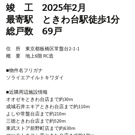
竣 工 2025年2月
最寄駅 ときわ台駅徒歩1分
総戸数 69戸
住 所 東京都板橋区常盤台2-1-1
概 要 地上6階 RC造
■物件名フリガナ
ソライエアイルトキワダイ
■近隣周辺施設情報
オオゼキときわ台店まで約30m
成城石井エキアときわ台店まで約110m
よしや常盤台店まで約210m
三徳ときわ台店まで約520m
東武ストア前野町店まで約630m