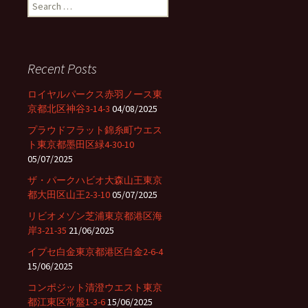
S
e
a
r
c
Recent Posts
h
f
ロイヤルパークス赤羽ノース東
o
京都北区神谷3-14-3
04/08/2025
r
プラウドフラット錦糸町ウエス
:
ト東京都墨田区緑4-30-10
05/07/2025
ザ・パークハビオ大森山王東京
都大田区山王2-3-10
05/07/2025
リビオメゾン芝浦東京都港区海
岸3-21-35
21/06/2025
イプセ白金東京都港区白金2-6-4
15/06/2025
コンポジット清澄ウエスト東京
都江東区常盤1-3-6
15/06/2025