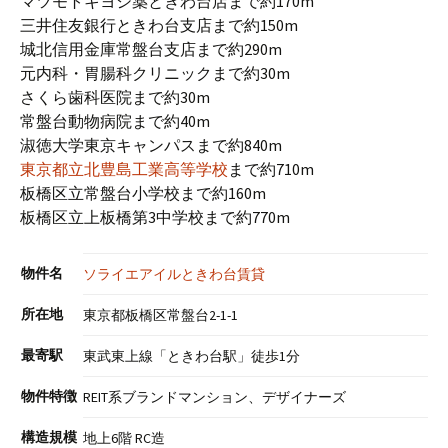
マツモトキヨシ薬ときわ台店まで約170m
三井住友銀行ときわ台支店まで約150m
城北信用金庫常盤台支店まで約290m
元内科・胃腸科クリニックまで約30m
さくら歯科医院まで約30m
常盤台動物病院まで約40m
淑徳大学東京キャンパスまで約840m
東京都立北豊島工業高等学校
まで約710m
板橋区立常盤台小学校まで約160m
板橋区立上板橋第3中学校まで約770m
物件名
ソライエアイルときわ台賃貸
所在地
東京都板橋区常盤台2-1-1
最寄駅
東武東上線「ときわ台駅」徒歩1分
物件特徴
REIT系ブランドマンション、デザイナーズ
構造規模
地上6階 RC造