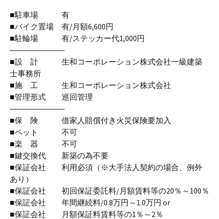
■駐車場 有
■バイク置場 有/月額6,600円
■駐輪場 有/ステッカー代1,000円
―――――――
■設 計 生和コーポレーション株式会社一級建築
士事務所
■施 工 生和コーポレーション株式会社
■管理形式 巡回管理
―――――――
■保 険 借家人賠償付き火災保険要加入
■ペット 不可
■楽 器 不可
■鍵交換代 新築の為不要
■保証会社 利用必須（※大手法人契約の場合、例外
あり）
■保証会社 初回保証委託料/月額賃料等の20％～100％
■保証会社 年間継続料/0.8万円～1.0万円 or
■保証会社 月額保証料賃料等の1％～2％