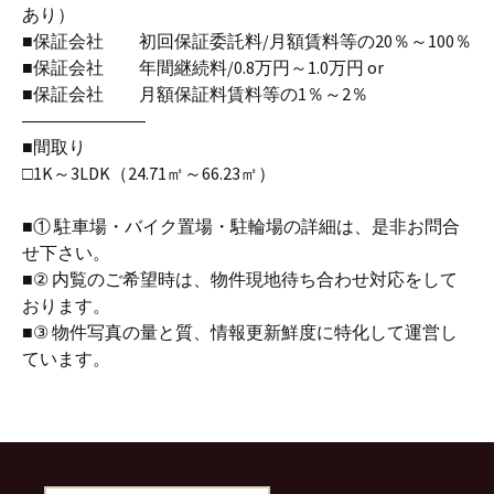
あり）
■保証会社 初回保証委託料/月額賃料等の20％～100％
■保証会社 年間継続料/0.8万円～1.0万円 or
■保証会社 月額保証料賃料等の1％～2％
―――――――
■間取り
□1K～3LDK（24.71㎡～66.23㎡）
■① 駐車場・バイク置場・駐輪場の詳細は、是非お問合
せ下さい。
■② 内覧のご希望時は、物件現地待ち合わせ対応をして
おります。
■③ 物件写真の量と質、情報更新鮮度に特化して運営し
ています。