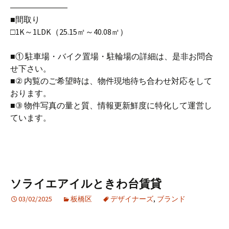
―――――――
■間取り
□1K～1LDK（25.15㎡～40.08㎡）
■① 駐車場・バイク置場・駐輪場の詳細は、是非お問合
せ下さい。
■② 内覧のご希望時は、物件現地待ち合わせ対応をして
おります。
■③ 物件写真の量と質、情報更新鮮度に特化して運営し
ています。
ソライエアイルときわ台賃貸
03/02/2025
板橋区
デザイナーズ
,
ブランド