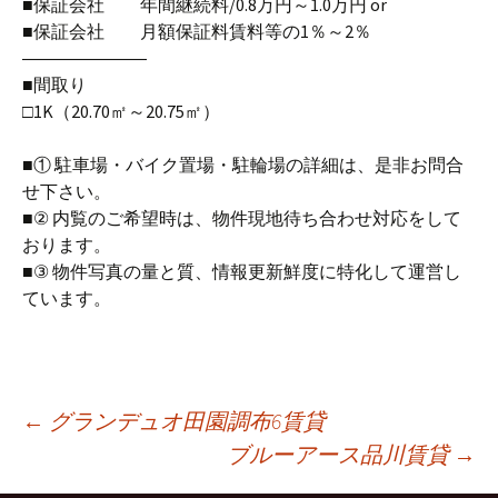
■保証会社 年間継続料/0.8万円～1.0万円 or
■保証会社 月額保証料賃料等の1％～2％
―――――――
■間取り
□1K（20.70㎡～20.75㎡）
■① 駐車場・バイク置場・駐輪場の詳細は、是非お問合
せ下さい。
■② 内覧のご希望時は、物件現地待ち合わせ対応をして
おります。
■③ 物件写真の量と質、情報更新鮮度に特化して運営し
ています。
←
グランデュオ田園調布6賃貸
ブルーアース品川賃貸
→
Post