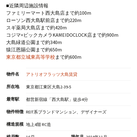
■近隣周辺施設情報
ファミリーマート西大島店まで約100m
ローソン西大島駅前店まで約220m
スギ薬局大島店まで約420m
コジマ×ビックカメラKAMEIDOCLOCK店まで約900m
大島緑道公園まで約340m
猿江恩賜公園まで約650m
東京都立城東高等学校
まで約600m
物件名
アトリオフラッツ大島賃貸
所在地
東京都江東区大島2-39-5
最寄駅
都営新宿線「西大島駅」徒歩4分
物件特徴
REIT系ブランドマンション、デザイナーズ
構造規模
地上4階 RC造
総戸数
築年月