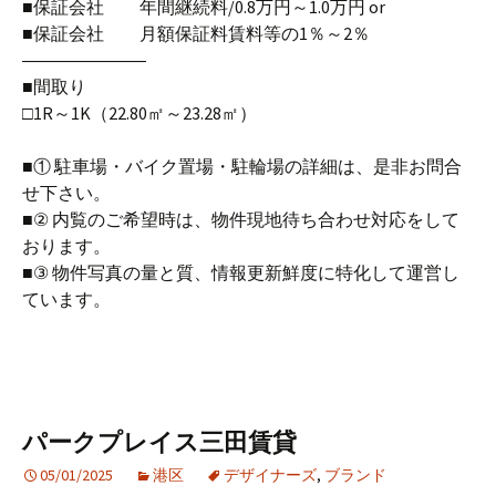
■保証会社 年間継続料/0.8万円～1.0万円 or
■保証会社 月額保証料賃料等の1％～2％
―――――――
■間取り
□1R～1K（22.80㎡～23.28㎡）
■① 駐車場・バイク置場・駐輪場の詳細は、是非お問合
せ下さい。
■② 内覧のご希望時は、物件現地待ち合わせ対応をして
おります。
■③ 物件写真の量と質、情報更新鮮度に特化して運営し
ています。
パークプレイス三田賃貸
05/01/2025
港区
デザイナーズ
,
ブランド