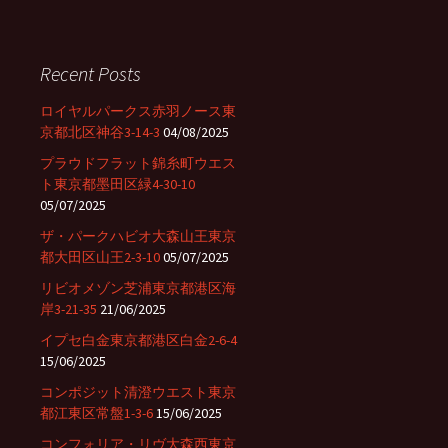
a
r
c
Recent Posts
h
f
ロイヤルパークス赤羽ノース東
o
京都北区神谷3-14-3
04/08/2025
r
プラウドフラット錦糸町ウエス
:
ト東京都墨田区緑4-30-10
05/07/2025
ザ・パークハビオ大森山王東京
都大田区山王2-3-10
05/07/2025
リビオメゾン芝浦東京都港区海
岸3-21-35
21/06/2025
イプセ白金東京都港区白金2-6-4
15/06/2025
コンポジット清澄ウエスト東京
都江東区常盤1-3-6
15/06/2025
コンフォリア・リヴ大森西東京