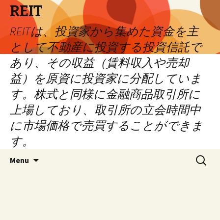
REIT
REITは、投資家から集めた資金を主
として不動産に投資する投資信託で
あり、その収益（賃料収入や売却
益）を原資に投資家に分配していま
す。株式と同様に金融商品取引所に
上場しており、取引所の立会時間中
に市場価格で売買することができま
す。
Skip
Search
Menu
to
for:
content