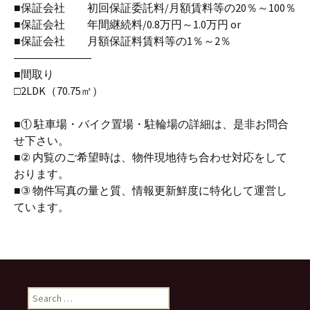
■保証会社 初回保証委託料/月額賃料等の20％～100％
■保証会社 年間継続料/0.8万円～1.0万円 or
■保証会社 月額保証料賃料等の1％～2％
―――――――
■間取り
□2LDK（70.75㎡）
■① 駐車場・バイク置場・駐輪場の詳細は、是非お問合
せ下さい。
■② 内覧のご希望時は、物件現地待ち合わせ対応をして
おります。
■③ 物件写真の量と質、情報更新鮮度に特化して運営し
ています。
S
e