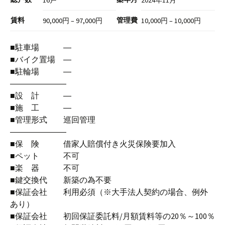
16戸
2024年11月
賃料
管理費
90,000円 – 97,000円
10,000円 – 10,000円
■駐車場 ―
■バイク置場 ―
■駐輪場 ―
―――――――
■設 計 ―
■施 工 ―
■管理形式 巡回管理
―――――――
■保 険 借家人賠償付き火災保険要加入
■ペット 不可
■楽 器 不可
■鍵交換代 新築の為不要
■保証会社 利用必須（※大手法人契約の場合、例外
あり）
■保証会社 初回保証委託料/月額賃料等の20％～100％