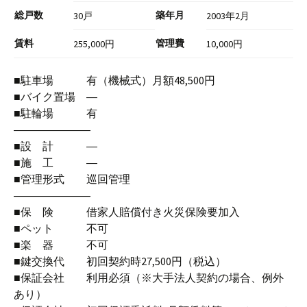
総戸数
築年月
30戸
2003年2月
賃料
管理費
255,000円
10,000円
■駐車場 有（機械式）月額48,500円
■バイク置場 ―
■駐輪場 有
―――――――
■設 計 ―
■施 工 ―
■管理形式 巡回管理
―――――――
■保 険 借家人賠償付き火災保険要加入
■ペット 不可
■楽 器 不可
■鍵交換代 初回契約時27,500円（税込）
■保証会社 利用必須（※大手法人契約の場合、例外
あり）