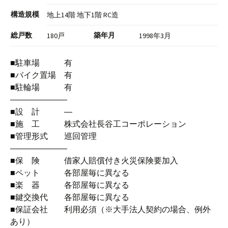
構造規模
地上14階 地下1階 RC造
総戸数
築年月
180戸
1998年3月
■駐車場 有
■バイク置場 有
■駐輪場 有
―――――――
■設 計 ―
■施 工 株式会社長谷工コーポレーション
■管理形式 巡回管理
―――――――
■保 険 借家人賠償付き火災保険要加入
■ペット 各部屋毎に異なる
■楽 器 各部屋毎に異なる
■鍵交換代 各部屋毎に異なる
■保証会社 利用必須（※大手法人契約の場合、例外
あり）