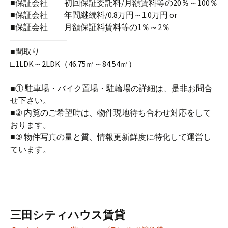
■保証会社 初回保証委託料/月額賃料等の20％～100％
■保証会社 年間継続料/0.8万円～1.0万円 or
■保証会社 月額保証料賃料等の1％～2％
―――――――
■間取り
□1LDK～2LDK（46.75㎡～84.54㎡）
■① 駐車場・バイク置場・駐輪場の詳細は、是非お問合
せ下さい。
■② 内覧のご希望時は、物件現地待ち合わせ対応をして
おります。
■③ 物件写真の量と質、情報更新鮮度に特化して運営し
ています。
三田シティハウス賃貸