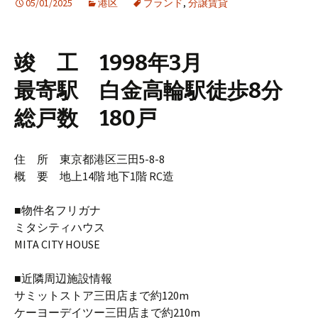
05/01/2025
港区
ブランド
,
分譲賃貸
竣 工 1998年3月
最寄駅 白金高輪駅徒歩8分
総戸数 180戸
住 所 東京都港区三田5-8-8
概 要 地上14階 地下1階 RC造
■物件名フリガナ
ミタシティハウス
MITA CITY HOUSE
■近隣周辺施設情報
サミットストア三田店まで約120m
ケーヨーデイツー三田店まで約210m