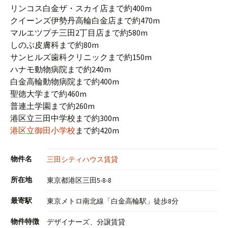
リンコス白金ザ・スカイ店まで約400m
クイーンズ伊勢丹高輪白金店まで約470m
マルエツプチ三田2丁目店まで約580m
しのぶ皮膚科まで約80m
サンヒルズ歯科クリニックまで約150m
ハナモ動物病院まで約240m
白金高輪動物病院まで約400m
聖徳大学まで約460m
普連土学園まで約260m
港区立三田中学校まで約300m
港区立御田小学校
まで約420m
物件名
三田シティハウス賃貸
所在地
東京都港区三田5-8-8
最寄駅
東京メトロ南北線「白金高輪駅」徒歩8分
物件特徴
デザイナーズ、分譲賃貸