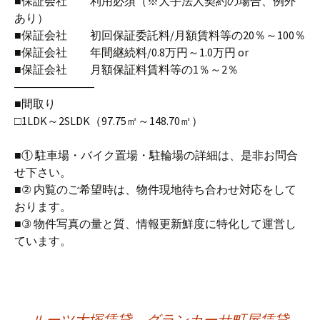
■保証会社 利用必須（※大手法人契約の場合、例外
あり）
■保証会社 初回保証委託料/月額賃料等の20％～100％
■保証会社 年間継続料/0.8万円～1.0万円 or
■保証会社 月額保証料賃料等の1％～2％
―――――――
■間取り
□1LDK～2SLDK（97.75㎡～148.70㎡）
■① 駐車場・バイク置場・駐輪場の詳細は、是非お問合
せ下さい。
■② 内覧のご希望時は、物件現地待ち合わせ対応をして
おります。
■③ 物件写真の量と質、情報更新鮮度に特化して運営し
ています。
←
ルーツ大塚賃貸
グランカーサ町屋賃貸
→