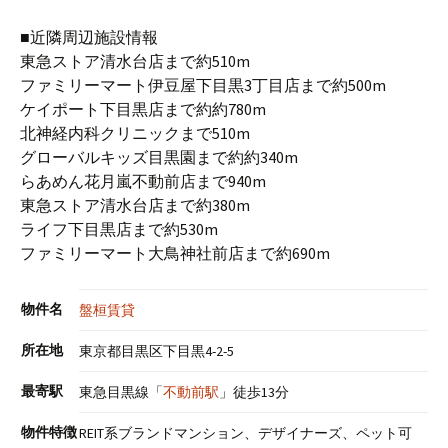
■近隣周辺施設情報
東急ストア清水台店まで約510m
ファミリーマート伊豆屋下目黒3丁目店まで約500m
ケイポート下目黒店まで約約780m
北神経内科クリニックまで510m
グローバルキッズ目黒園まで約約340m
らあめん花月嵐不動前店まで940m
東急ストア清水台店まで約380m
ライフ下目黒店まで約530m
ファミリーマート大鳥神社前店まで約690m
物件名
盤桓賃貸
所在地
東京都目黒区下目黒4-2-5
最寄駅
東急目黒線「
不動前駅
」徒歩13分
物件特徴
REIT系ブランドマンション、デザイナーズ、ペット可