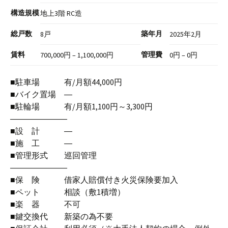
構造規模
地上3階 RC造
総戸数
築年月
8戸
2025年2月
賃料
管理費
700,000円 – 1,100,000円
0円 – 0円
■駐車場 有/月額44,000円
■バイク置場 ―
■駐輪場 有/月額1,100円～3,300円
―――――――
■設 計 ―
■施 工 ―
■管理形式 巡回管理
―――――――
■保 険 借家人賠償付き火災保険要加入
■ペット 相談（敷1積増）
■楽 器 不可
■鍵交換代 新築の為不要