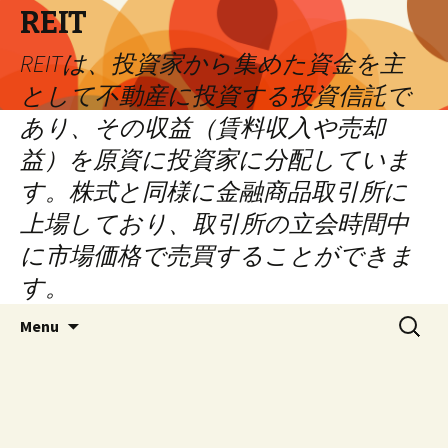
REIT
REITは、投資家から集めた資金を主
として不動産に投資する投資信託で
あり、その収益（賃料収入や売却
益）を原資に投資家に分配していま
す。株式と同様に金融商品取引所に
上場しており、取引所の立会時間中
に市場価格で売買することができま
す。
Skip
Search
Menu
to
for:
content