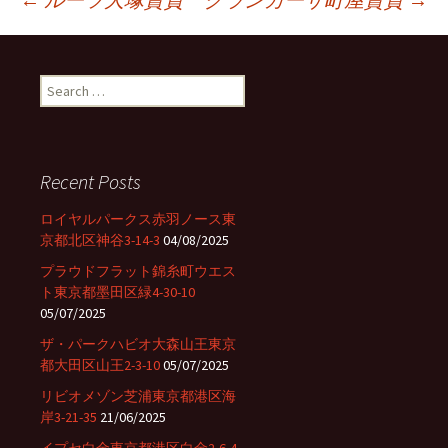
Post
S
navigation
e
a
r
c
Recent Posts
h
f
ロイヤルパークス赤羽ノース東
o
京都北区神谷3-14-3
04/08/2025
r
プラウドフラット錦糸町ウエス
:
ト東京都墨田区緑4-30-10
05/07/2025
ザ・パークハビオ大森山王東京
都大田区山王2-3-10
05/07/2025
リビオメゾン芝浦東京都港区海
岸3-21-35
21/06/2025