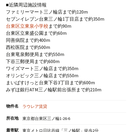
■近隣周辺施設情報
ファミリーマート三ノ輪店まで約120m
セブンイレブン台東三ノ輪1丁目店まで約350m
台東区立東泉小学校
まで約90m
台東区立東盛公園まで約60m
同善病院まで約400m
西松医院まで約500m
台東竜泉郵便局まで約550m
下谷三郵便局まで約600m
ワイズマート三ノ輪店まで約350m
オリンピック三ノ輪店まで約550m
まいばすけっと台東下谷3丁目まで約600m
みずほ銀行ATM三ノ輪駅前出張所まで約210m
物件名
ラウレア賃貸
所在地
東京都台東区三ノ輪1-26-6
最寄駅
東京メトロ日比谷線「三ノ輪駅」徒歩2分