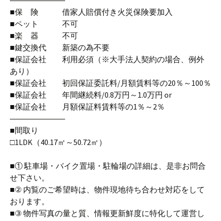
―――――――
■保 険 借家人賠償付き火災保険要加入
■ペット 不可
■楽 器 不可
■鍵交換代 新築の為不要
■保証会社 利用必須（※大手法人契約の場合、例外
あり）
■保証会社 初回保証委託料/月額賃料等の20％～100％
■保証会社 年間継続料/0.8万円～1.0万円 or
■保証会社 月額保証料賃料等の1％～2％
―――――――
■間取り
□1LDK（40.17㎡～50.72㎡）
■① 駐車場・バイク置場・駐輪場の詳細は、是非お問合
せ下さい。
■② 内覧のご希望時は、物件現地待ち合わせ対応をして
おります。
■③ 物件写真の量と質、情報更新鮮度に特化して運営し