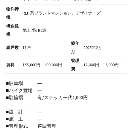
物件特
REIT系ブランドマンション、デザイナーズ
徴
構造規
地上7階 RC造
模
築年
総戸数
11戸
2025年2月
月
管理
賃料
155,000円 – 190,000円
12,000円 – 12,000円
費
■駐車場 ―
■バイク置場 ―
■駐輪場 有/ステッカー代1,000円
―――――――
■設 計 ―
■施 工 ―
■管理形式 巡回管理