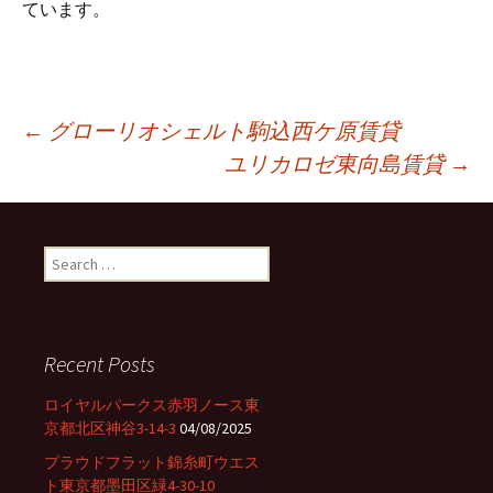
ています。
←
グローリオシェルト駒込西ケ原賃貸
ユリカロゼ東向島賃貸
→
Post
navigation
S
e
a
r
c
Recent Posts
h
f
ロイヤルパークス赤羽ノース東
o
京都北区神谷3-14-3
04/08/2025
r
プラウドフラット錦糸町ウエス
:
ト東京都墨田区緑4-30-10