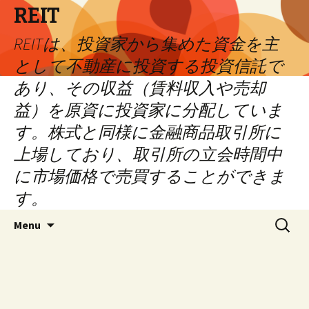
REIT
REITは、投資家から集めた資金を主
として不動産に投資する投資信託で
あり、その収益（賃料収入や売却
益）を原資に投資家に分配していま
す。株式と同様に金融商品取引所に
上場しており、取引所の立会時間中
に市場価格で売買することができま
す。
Skip
Search
Menu
to
for:
content