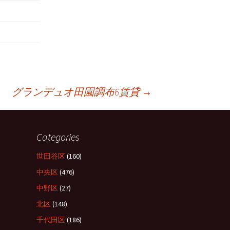
グランデュオ田園調布6賃貸
→
Categories
世田谷区
(160)
中央区
(476)
中野区
(27)
北区
(148)
千代田区
(186)