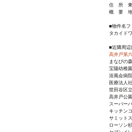
住 所 東
概 要 地
■物件名フ
タカイド
■近隣周辺
高井戸第
まなびの森
宝陽幼稚園
浴風会病院
医療法人社
世田谷区立
高井戸公園
スーパーバ
キッチンコ
サミットス
ローソン杉