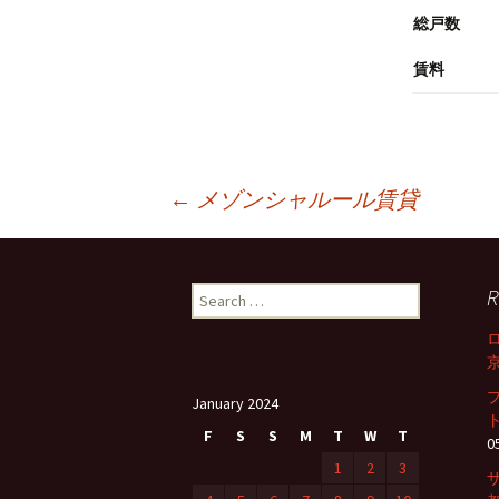
総戸数
賃料
←
メゾンシャルール賃貸
Post
R
S
navigation
e
a
京
r
c
January 2024
h
ト
f
F
S
S
M
T
W
T
0
o
1
2
3
r