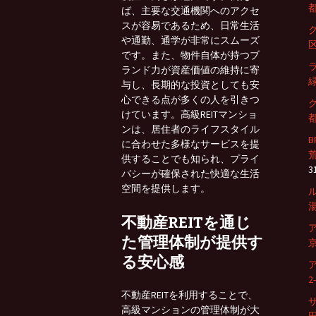
都
ば、主要な交通機関へのアクセ
スが容易であるため、日常生活
や通勤、通学が非常にスムーズ
区
です。また、物件自体が持つブ
ランド力が資産価値の維持に寄
緑
与し、長期的な投資としても安
心できる点が多くの人を引きつ
けています。高級REITマンショ
都
ンは、居住者のライフスタイル
に合わせた多様なサービスを提
荒
供することでも知られ、プライ
3
バシーが確保された快適な生活
空間を提供します。
湯
不動産REITを通じ
た管理体制が提供す
京
る安心感
2
不動産REITを利用することで、
高級マンションの管理体制が大