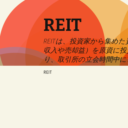
REIT
REITは、投資家から集
収入や売却益）を原資に投
り、取引所の立会時間中に
Skip
REIT
to
content