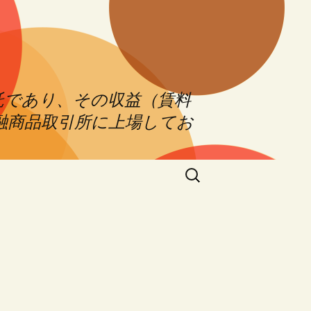
託であり、その収益（賃料
融商品取引所に上場してお
Search
for: