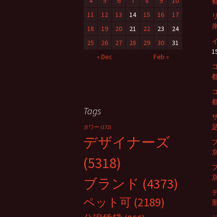
4
5
6
7
8
9
10
都
:
11
12
13
14
15
16
17
岸
18
19
20
21
22
23
24
25
26
27
28
29
30
31
1
« Dec
Feb »
都
都
Tags
足
タワー
(172)
デザイナーズ
京
(5318)
京
ブランド
(4373)
ペット可
(2189)
里