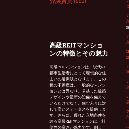
分譲賃貸
(966)
金
0
京
高級REITマンショ
ンの特徴とその魅力
2
高級REITマンションは、現代の
区
都市生活者にとって理想的な住
まいの選択肢となります。この
種の不動産は、一般的なマンシ
台
ョンとは異なり、卓越した建築
デザインや最新の設備を備えて
品
いるだけでなく、住む人々に対
して高いステータスを提供しま
す。さらに、優れた立地条件を
向
誇る高級REITマンションは、利
便性の高さが魅力です。例え