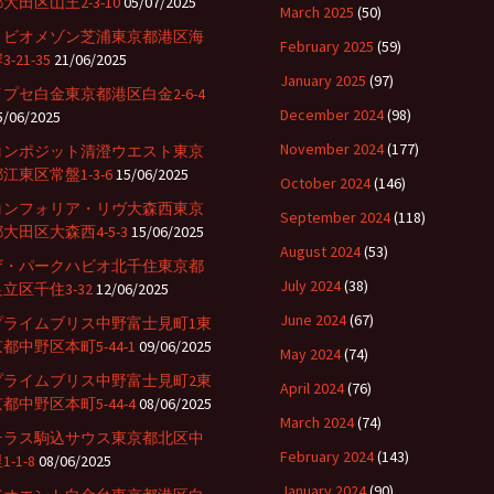
大田区山王2-3-10
05/07/2025
March 2025
(50)
リビオメゾン芝浦東京都港区海
February 2025
(59)
3-21-35
21/06/2025
January 2025
(97)
イプセ白金東京都港区白金2-6-4
December 2024
(98)
5/06/2025
November 2024
(177)
コンポジット清澄ウエスト東京
江東区常盤1-3-6
15/06/2025
October 2024
(146)
コンフォリア・リヴ大森西東京
September 2024
(118)
大田区大森西4-5-3
15/06/2025
August 2024
(53)
ザ・パークハビオ北千住東京都
July 2024
(38)
立区千住3-32
12/06/2025
June 2024
(67)
プライムブリス中野富士見町1東
都中野区本町5-44-1
09/06/2025
May 2024
(74)
プライムブリス中野富士見町2東
April 2024
(76)
都中野区本町5-44-4
08/06/2025
March 2024
(74)
テラス駒込サウス東京都北区中
February 2024
(143)
1-1-8
08/06/2025
January 2024
(90)