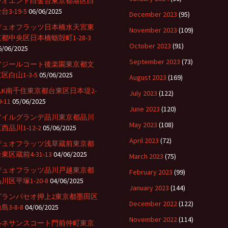
ジオエント白金台東京都港区白
台3-19-5
06/06/2025
December 2023
(95)
デュオフラッツ日本橋水天宮東
November 2023
(109)
京都中央区日本橋蛎殻町1-28-3
October 2023
(91)
6/06/2025
September 2023
(73)
アジールコート後楽園東京都文
区白山1-3-5
05/06/2025
August 2023
(169)
CLK南千住東京都台東区日本堤2-
July 2023
(122)
9-11
05/06/2025
June 2023
(120)
アイルグランデ品川東京都品川
May 2023
(108)
西品川1-12-2
05/06/2025
April 2023
(72)
デュオフラッツ浅草蔵前東京都
東区蔵前4-31-13
04/06/2025
March 2023
(75)
デュオフラッツ品川戸越東京都
February 2023
(99)
川区平塚1-20-8
04/06/2025
January 2023
(144)
グランパセオ押上2東京都墨田区
December 2022
(122)
島3-8-8
04/06/2025
November 2022
(114)
ルネサンスコート門前仲町東京