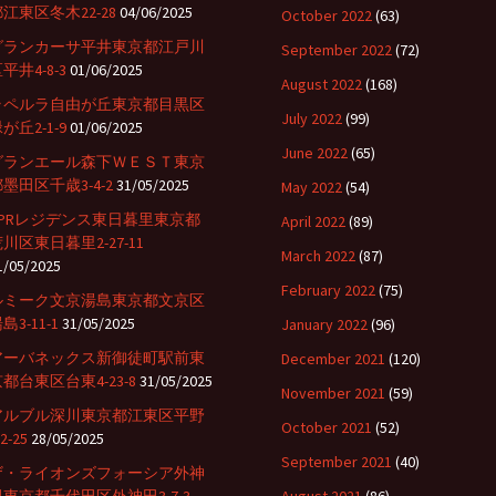
江東区冬木22-28
04/06/2025
October 2022
(63)
グランカーサ平井東京都江戸川
September 2022
(72)
平井4-8-3
01/06/2025
August 2022
(168)
ラペルラ自由が丘東京都目黒区
July 2022
(99)
が丘2-1-9
01/06/2025
June 2022
(65)
グランエール森下ＷＥＳＴ東京
墨田区千歳3-4-2
31/05/2025
May 2022
(54)
BPRレジデンス東日暮里東京都
April 2022
(89)
川区東日暮里2-27-11
March 2022
(87)
1/05/2025
February 2022
(75)
ルミーク文京湯島東京都文京区
島3-11-1
31/05/2025
January 2022
(96)
アーバネックス新御徒町駅前東
December 2021
(120)
都台東区台東4-23-8
31/05/2025
November 2021
(59)
アルブル深川東京都江東区平野
October 2021
(52)
-2-25
28/05/2025
September 2021
(40)
ザ・ライオンズフォーシア外神