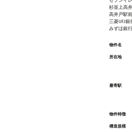
セブンイレ
杉並上高井
高井戸駅前
三菱UFJ
みずほ銀行
物件名
所在地
最寄駅
物件特徴
構造規模