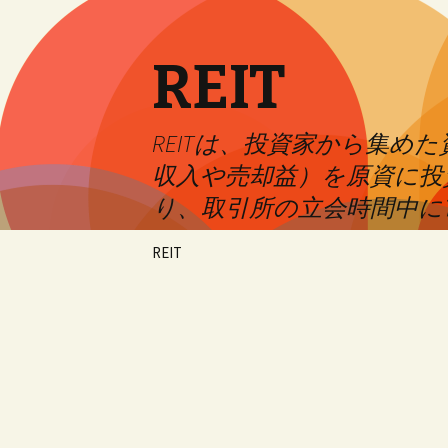
REIT
REITは、投資家から集
収入や売却益）を原資に投
り、取引所の立会時間中に
Skip
REIT
to
content