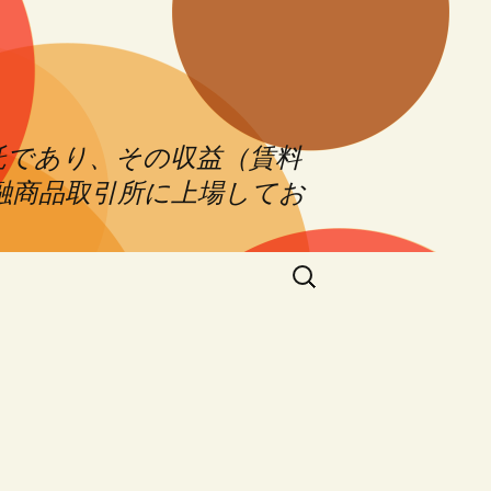
託であり、その収益（賃料
融商品取引所に上場してお
Search
for: