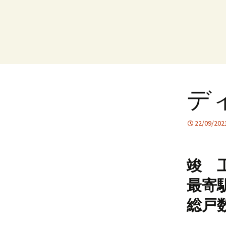
デ
22/09/202
竣 工
最寄
総戸