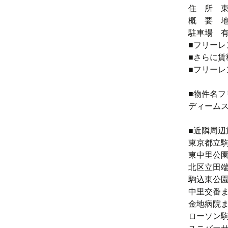
住 所 東京
概 要 地上
駐車場 
■フリーレ
■さらに賃
■フリーレ
■物件名フ
ディーム
■近隣周辺
東京都立駒
東中里公園
北区立田端
駒込東公園
中里交番ま
金地病院ま
ローソン駒