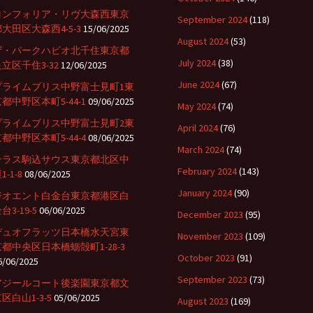
コンフォリア・リヴ大森西東京
September 2024
(118)
大田区大森西4-5-3
15/06/2025
August 2024
(53)
ザ・パークハビオ北千住東京都
July 2024
(38)
立区千住3-32
12/06/2025
June 2024
(67)
プライムブリス中野富士見町1東
都中野区本町5-44-1
09/06/2025
May 2024
(74)
プライムブリス中野富士見町2東
April 2024
(76)
都中野区本町5-44-4
08/06/2025
March 2024
(74)
テラス駒込サウス東京都北区中
February 2024
(143)
1-1-8
08/06/2025
January 2024
(90)
ジオエント白金台東京都港区白
台3-19-5
06/06/2025
December 2023
(95)
デュオフラッツ日本橋水天宮東
November 2023
(109)
京都中央区日本橋蛎殻町1-28-3
October 2023
(91)
6/06/2025
September 2023
(73)
アジールコート後楽園東京都文
区白山1-3-5
05/06/2025
August 2023
(169)