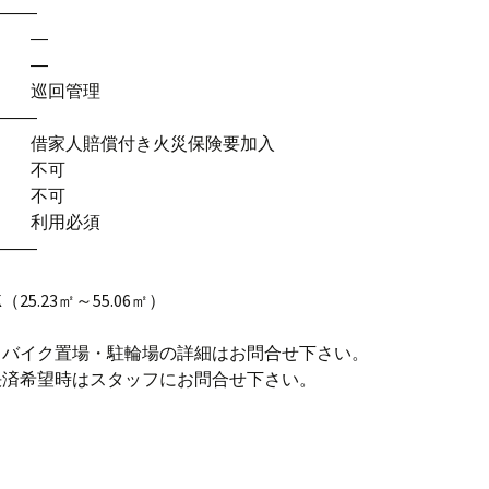
―――
計 ―
工 ―
式 巡回管理
―――
 借家人賠償付き火災保険要加入
ト 不可
器 不可
社 利用必須
―――
K（25.23㎡～55.06㎡）
・バイク置場・駐輪場の詳細はお問合せ下さい。
決済希望時はスタッフにお問合せ下さい。