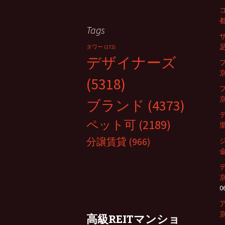
都
Tags
足
タワー
(172)
デザイナーズ
京
(5318)
京
ブランド
(4373)
ペット可
(2189)
里
分譲賃貸
(966)
金
0
京
高級REITマンショ