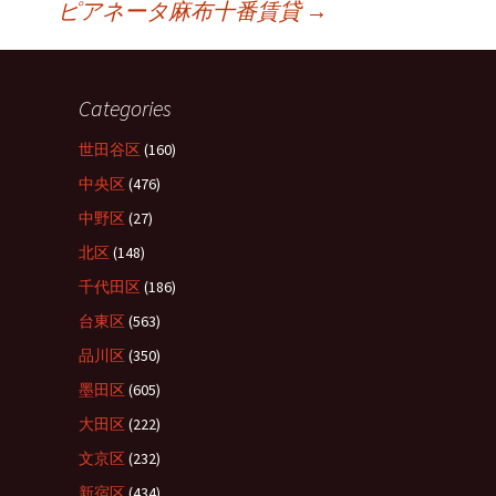
ピアネータ麻布十番賃貸
→
Categories
世田谷区
(160)
中央区
(476)
中野区
(27)
北区
(148)
千代田区
(186)
台東区
(563)
品川区
(350)
墨田区
(605)
大田区
(222)
文京区
(232)
新宿区
(434)