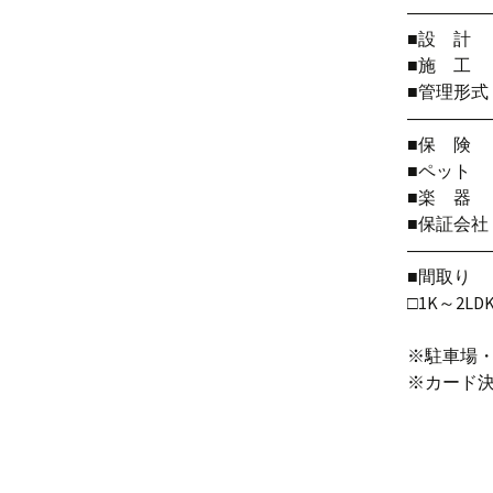
――――
■設 
■施 
■管理形
――――
■保 険
■ペッ
■楽 
■保証会
――――
■間取り
□1K～2LD
※駐車場
※カード