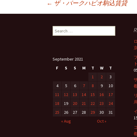
←
ザ・パークハビオ駒込賃貸
Post
R
S
navigation
e
a
京
r
c
September 2021
h
ト
f
F
S
S
M
T
W
T
0
o
1
2
3
r
4
5
6
7
8
9
10
都
:
11
12
13
14
15
16
17
岸
18
19
20
21
22
23
24
25
26
27
28
29
30
31
1
« Aug
Oct »
都