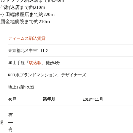
ルドラッグ駒込店まで約140m
当駒込店まで約210m
ケ田端銀座店まで約220m
団金地病院まで約210m
ディームス駒込賃貸
東京都北区中里1-11-2
JR山手線「
駒込駅
」徒歩4分
REIT系ブランドマンション、デザイナーズ
地上12階 RC造
築年月
40戸
2018年11月
場 有
場 ―
場 有