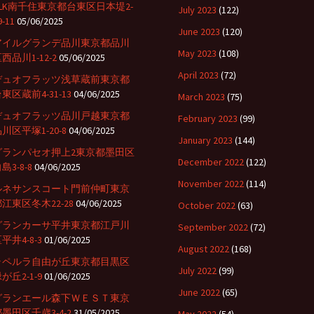
CLK南千住東京都台東区日本堤2-
July 2023
(122)
9-11
05/06/2025
June 2023
(120)
アイルグランデ品川東京都品川
May 2023
(108)
西品川1-12-2
05/06/2025
April 2023
(72)
デュオフラッツ浅草蔵前東京都
東区蔵前4-31-13
04/06/2025
March 2023
(75)
デュオフラッツ品川戸越東京都
February 2023
(99)
川区平塚1-20-8
04/06/2025
January 2023
(144)
グランパセオ押上2東京都墨田区
December 2022
(122)
島3-8-8
04/06/2025
November 2022
(114)
ルネサンスコート門前仲町東京
江東区冬木22-28
04/06/2025
October 2022
(63)
グランカーサ平井東京都江戸川
September 2022
(72)
平井4-8-3
01/06/2025
August 2022
(168)
ラペルラ自由が丘東京都目黒区
July 2022
(99)
が丘2-1-9
01/06/2025
June 2022
(65)
グランエール森下ＷＥＳＴ東京
墨田区千歳3-4-2
31/05/2025