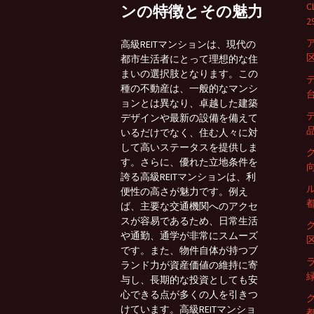
ンの特徴とその魅力
2
高級REITマンションは、現代の
区
都市生活者にとって理想的な住
まいの選択肢となります。この
種の不動産は、一般的なマンシ
台
ョンとは異なり、卓越した建築
デザインや最新の設備を備えて
品
いるだけでなく、住む人々に対
して高いステータスを提供しま
す。さらに、優れた立地条件を
向
誇る高級REITマンションは、利
便性の高さが魅力です。例え
都
ば、主要な交通機関へのアクセ
スが容易であるため、日常生活
や通勤、通学が非常にスムーズ
区
です。また、物件自体が持つブ
ランド力が資産価値の維持に寄
緑
与し、長期的な投資としても安
心できる点が多くの人を引きつ
けています。高級REITマンショ
都