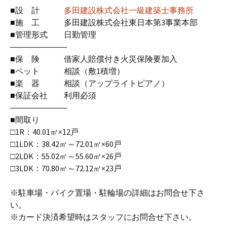
■設 計
多田建設株式会社一級建築士事務所
■施 工 多田建設株式会社東日本第3事業本部
■管理形式 日勤管理
―――――――
■保 険 借家人賠償付き火災保険要加入
■ペット 相談（敷1積増）
■楽 器 相談（アップライトピアノ）
■保証会社 利用必須
―――――――
■間取り
□1R：40.01㎡×12戸
□1LDK：38.42㎡～72.01㎡×60戸
□2LDK：55.02㎡～55.60㎡×26戸
□3LDK：70.80㎡～72.12㎡×23戸
※駐車場・バイク置場・駐輪場の詳細はお問合せ下さ
い。
※カード決済希望時はスタッフにお問合せ下さい。