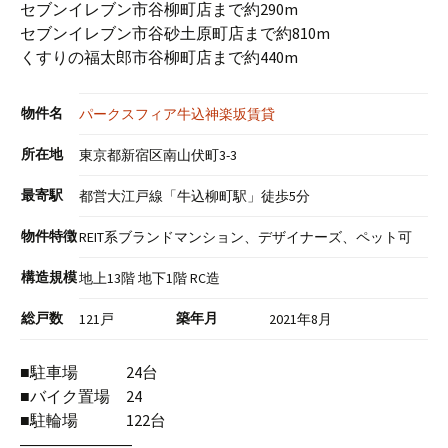
セブンイレブン市谷柳町店まで約290m
セブンイレブン市谷砂土原町店まで約810m
くすりの福太郎市谷柳町店まで約440m
物件名
パークスフィア牛込神楽坂賃貸
所在地
東京都新宿区南山伏町3-3
最寄駅
都営大江戸線「牛込柳町駅」徒歩5分
物件特徴
REIT系ブランドマンション、デザイナーズ、ペット可
構造規模
地上13階 地下1階 RC造
総戸数
築年月
121戸
2021年8月
■駐車場 24台
■バイク置場 24
■駐輪場 122台
―――――――