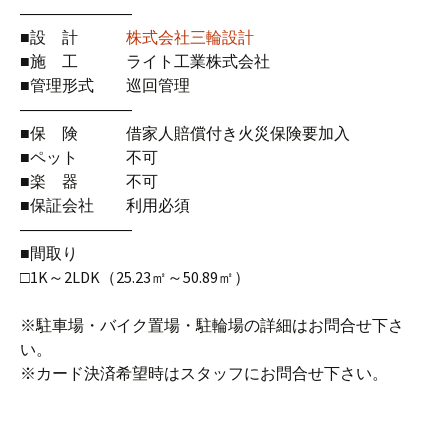
―――――――
■設 計
株式会社三輪設計
■施 工 ライト工業株式会社
■管理形式 巡回管理
―――――――
■保 険 借家人賠償付き火災保険要加入
■ペット 不可
■楽 器 不可
■保証会社 利用必須
―――――――
■間取り
□1K～2LDK（25.23㎡～50.89㎡）
※駐車場・バイク置場・駐輪場の詳細はお問合せ下さ
い。
※カード決済希望時はスタッフにお問合せ下さい。