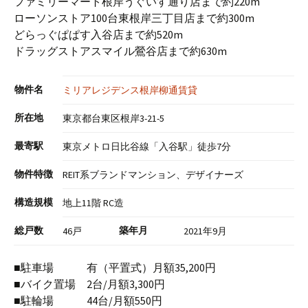
ファミリーマート根岸うぐいす通り店まで約220m
ローソンストア100台東根岸三丁目店まで約300m
どらっぐぱぱす入谷店まで約520m
ドラッグストアスマイル鶯谷店まで約630m
物件名
ミリアレジデンス根岸柳通賃貸
所在地
東京都台東区根岸3-21-5
最寄駅
東京メトロ日比谷線「入谷駅」徒歩7分
物件特徴
REIT系ブランドマンション、デザイナーズ
構造規模
地上11階 RC造
総戸数
築年月
46戸
2021年9月
■駐車場 有（平置式）月額35,200円
■バイク置場 2台/月額3,300円
■駐輪場 44台/月額550円