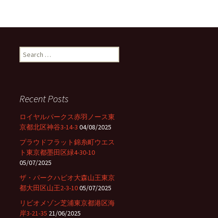
S
e
a
r
c
Recent Posts
h
f
ロイヤルパークス赤羽ノース東
o
京都北区神谷3-14-3
04/08/2025
r
プラウドフラット錦糸町ウエス
:
ト東京都墨田区緑4-30-10
05/07/2025
ザ・パークハビオ大森山王東京
都大田区山王2-3-10
05/07/2025
リビオメゾン芝浦東京都港区海
岸3-21-35
21/06/2025