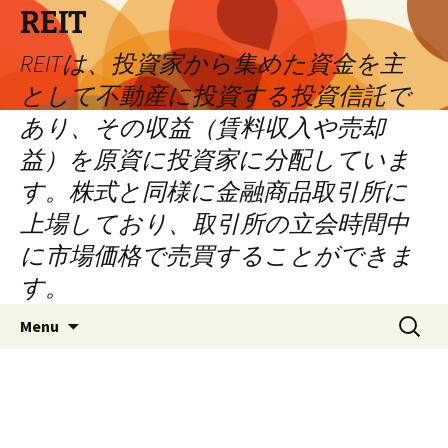
REIT
REITは、投資家から集めた資金を主
として不動産に投資する投資信託で
あり、その収益（賃料収入や売却
益）を原資に投資家に分配していま
す。株式と同様に金融商品取引所に
上場しており、取引所の立会時間中
に市場価格で売買することができま
す。
Skip
Search
Menu
to
for:
content