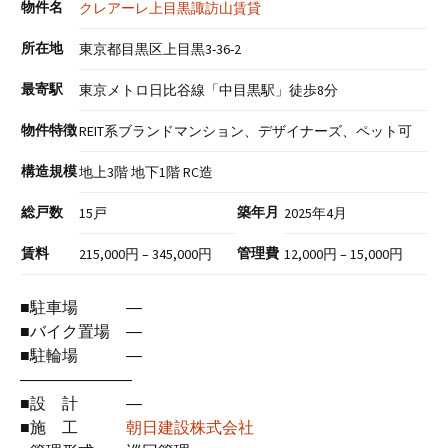
物件名
クレアーレ上目黒諏訪山賃貸
所在地
東京都目黒区上目黒3-36-2
最寄駅
東京メトロ日比谷線「中目黒駅」徒歩8分
物件特徴
REIT系ブランドマンション、デザイナーズ、ペット可
構造規模
地上3階 地下1階 RC造
総戸数
築年月
15戸
2025年4月
賃料
管理費
215,000円 – 345,000円
12,000円 – 15,000円
■駐車場 ―
■バイク置場 ―
■駐輪場 ―
―――――――
■設 計 ―
■施 工
朝日建設株式会社