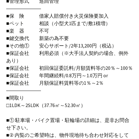
■管理形式 巡回管理
―――――――
■保 険 借家人賠償付き火災保険要加入
■ペット 相談（小型犬1匹まで/敷1積増）
■楽 器 不可
■鍵交換代 新築の為不要
■その他① 安心サポート/2年13,200円（税込）
■保証会社 利用必須（※大手法人契約の場合、例外
あり）
■保証会社 初回保証委託料/月額賃料等の20％～100％
■保証会社 年間継続料/0.8万円～1.0万円 or
■保証会社 月額保証料賃料等の1％～2％
―――――――
■間取り
□1LDK～2SLDK（37.76㎡～52.30㎡）
■① 駐車場・バイク置場・駐輪場の詳細は、是非お問合
せ下さい。
■② 内覧のご希望時は、物件現地待ち合わせ対応をして