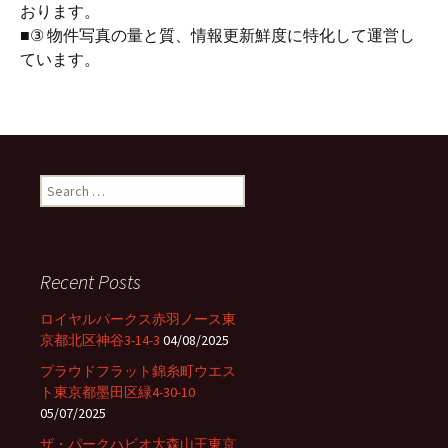
おります。
■③ 物件写真の量と質、情報更新鮮度に特化して運営し
ています。
S
e
a
r
c
Recent Posts
h
f
ロイヤルパークス赤羽ノース東
o
京都北区神谷3-14-3
04/08/2025
r
プラウドフラット錦糸町ウエス
:
ト東京都墨田区緑4-30-10
05/07/2025
ザ・パークハビオ大森山王東京