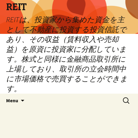
REIT
REITは、投資家から集めた資金を主
として不動産に投資する投資信託で
あり、その収益（賃料収入や売却
益）を原資に投資家に分配していま
す。株式と同様に金融商品取引所に
上場しており、取引所の立会時間中
に市場価格で売買することができま
す。
Skip
Search
Menu
to
for:
content