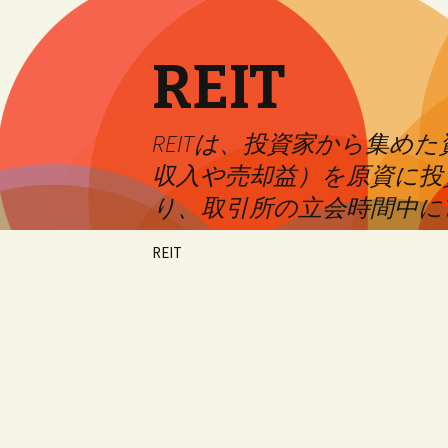
REIT
REITは、投資家から集
収入や売却益）を原資に投
り、取引所の立会時間中に
Skip
REIT
to
content