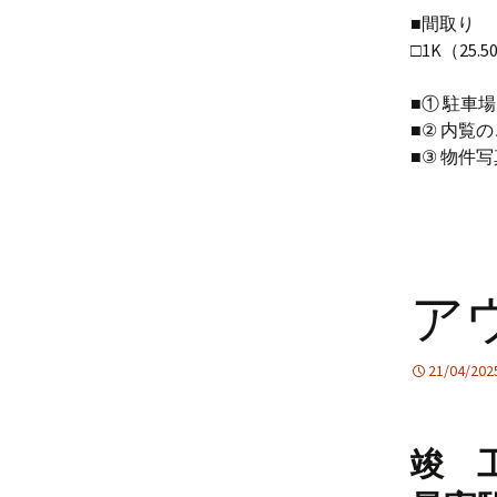
■間取り
□1K（25.
■① 駐車
■② 内覧
■③ 物件
ア
21/04/202
竣 工