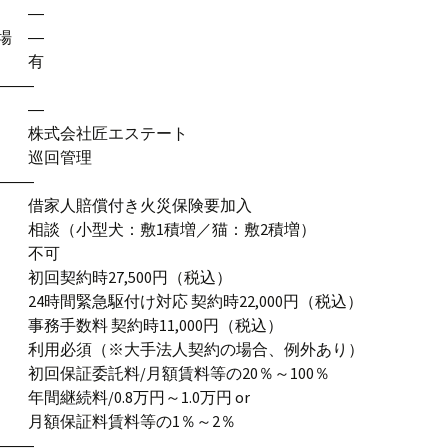
場 ―
場 ―
場 有
―――
計 ―
 株式会社匠エステート
式 巡回管理
―――
 借家人賠償付き火災保険要加入
 相談（小型犬：敷1積増／猫：敷2積増）
器 不可
 初回契約時27,500円（税込）
 24時間緊急駆付け対応 契約時22,000円（税込）
 事務手数料 契約時11,000円（税込）
社 利用必須（※大手法人契約の場合、例外あり）
 初回保証委託料/月額賃料等の20％～100％
年間継続料/0.8万円～1.0万円 or
社 月額保証料賃料等の1％～2％
―――