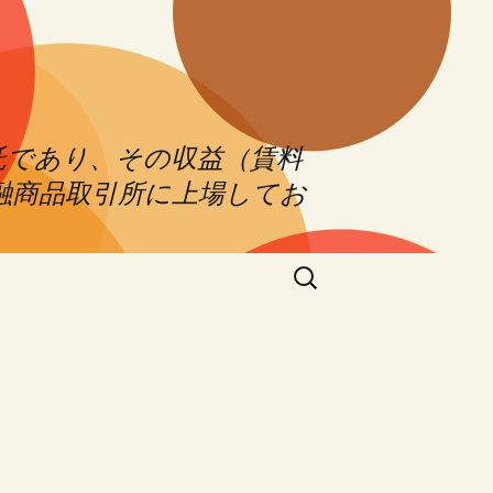
託であり、その収益（賃料
融商品取引所に上場してお
Search
for: