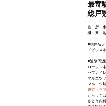
最寄
総戸
住 所 東
概 要 地
■物件名フ
メビウス
■近隣周辺
ローソン本
セブンイレ
マルエツプ
マルエツ錦
東京ソラ
どらっぐぱ
さとう内科