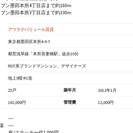
ブン墨田本所4丁目店まで約160m
ブン墨田本所3丁目店まで約330m
アウラデパリュール賃貸
東京都墨田区本所4-9-7
都営浅草線「本所吾妻橋駅」徒歩10分
REIT系ブランドマンション、デザイナーズ
地上9階 RC造
築年月
25戸
2012年1月
管理費
161,000円
12,000円
場 ―
場 ―
有/ステッカー代1,000円