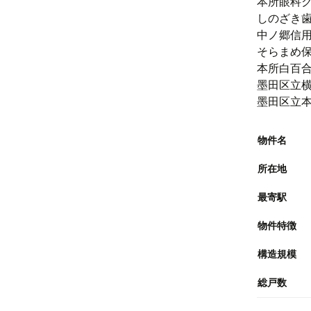
本所眼科ク
しのざき歯
中ノ郷信用
そらまめ保
本所白百合
墨田区立横
墨田区立本
物件名
所在地
最寄駅
物件特徴
構造規模
総戸数