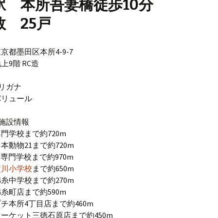
駅 本所吾妻橋徒歩10分
数 25戸
京都墨田区本所4-9-7
上9階 RC造
リガナ
パリュール
施設情報
門学校まで約720m
本動物21まで約720m
計専門学校まで約970m
横川小学校
まで約650m
糸中学校まで約270m
糸町店まで約590m
チ本所4丁目店まで約460m
ーケット三徳石原店まで約450m