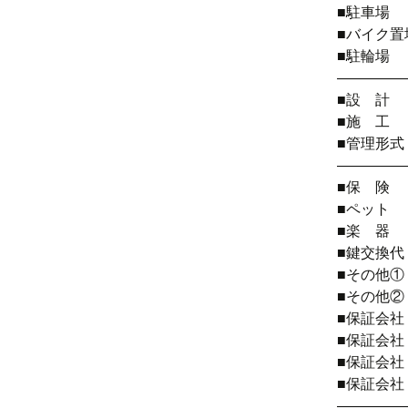
■駐車
■バイク置
■駐輪
――――
■設 
■施 工
■管理形
――――
■保 険
■ペット
■楽 
■鍵交換代
■その他①
■その他②
■保証会
■保証会社
■保証会社 
■保証会
――――