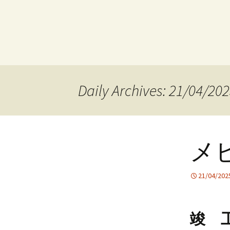
Daily Archives: 21/04/20
メ
21/04/202
竣 工