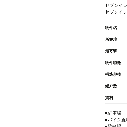
セブンイレ
セブンイレ
物件名
所在地
最寄駅
物件特徴
構造規模
総戸数
賃料
■駐車
■バイク置
■駐輪場 