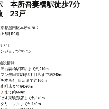
駅 本所吾妻橋駅徒歩7分
数 23戸
京都墨田区本所4-28-2
上7階 RC造
リガナ
ホンジョアヅマバシ
施設情報
庄吾妻橋駅南店まで約210m
ブン墨田東駒形3丁目店まで約240m
チ本所4丁目店まで約160m
糸町店まで約590m
マチ
まで約660m
ぱす東駒形店まで約340m
クリニックまで約140m