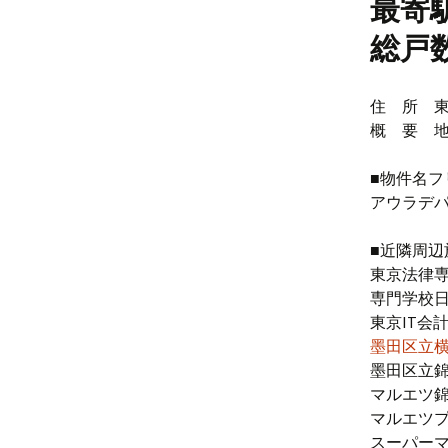
最寄
総戸
住 所 東
概 要 地
■物件名フ
アウラデ
■近隣周辺
東京法律専
専門学校日
東京IT会
墨田区立
墨田区立錦
マルエツ錦
マルエツプ
スーパーマ