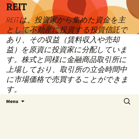
REIT
REITは、投資家から集めた資金を主
として不動産に投資する投資信託で
あり、その収益（賃料収入や売却
益）を原資に投資家に分配していま
す。株式と同様に金融商品取引所に
上場しており、取引所の立会時間中
に市場価格で売買することができま
す。
Skip
Search
Menu
to
for:
content