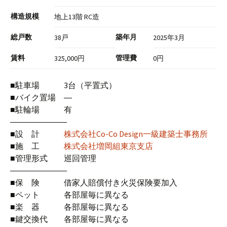
構造規模
地上13階 RC造
総戸数
築年月
38戸
2025年3月
賃料
管理費
325,000円
0円
■駐車場 3台（平置式）
■バイク置場 ―
■駐輪場 有
―――――――
■設 計
株式会社Co-Co Design一級建築士事務所
■施 工
株式会社増岡組東京支店
■管理形式 巡回管理
―――――――
■保 険 借家人賠償付き火災保険要加入
■ペット 各部屋毎に異なる
■楽 器 各部屋毎に異なる
■鍵交換代 各部屋毎に異なる