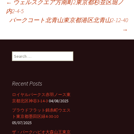
←
ウェルスクエア方南町2東京都杉並区堀ノ
内2-4-5
Post
パークコート北青山東京都港区北青山2-12-40
→
navigation
S
e
a
r
c
Recent Posts
h
f
ロイヤルパークス赤羽ノース東
o
京都北区神谷3-14-3
04/08/2025
r
プラウドフラット錦糸町ウエス
:
ト東京都墨田区緑4-30-10
05/07/2025
ザ・パークハビオ大森山王東京