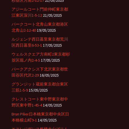
杉並区方南2-12-17
21/05/2025
アジールコート門前仲町東京都
江東区深川1-5-12
21/05/2025
パークコート北青山東京都港区
北青山2-12-40
19/05/2025
ルジェンテ西日暮里東京都荒川
区西日暮里6-53-1
17/05/2025
ウェルスクエア方南町2東京都杉
並区堀ノ内2-4-5
17/05/2025
パークアクシス下北沢東京都世
田谷区代沢2-29
16/05/2025
グランジット蔵前東京都台東区
三筋1-5-9
15/05/2025
クレストコート東中野東京都中
野区東中野1-45-4
14/05/2025
Brun Pilier日本橋東京都中央区日
本橋横山町9-1
14/05/2025