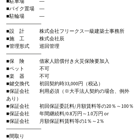
■駐車場 ―
■バイク置場 ―
■駐輪場 ―
―――――――
■設 計 株式会社フリークス一級建築士事務所
■施 工 株式会社辰
■管理形式 巡回管理
―――――――
■保 険 借家人賠償付き火災保険要加入
■ペット 不可
■楽 器 不可
■鍵交換代 初回契約時33,000円（税込）
■保証会社 利用必須（※大手法人契約の場合、例外
あり）
■保証会社 初回保証委託料/月額賃料等の20％～100％
■保証会社 年間継続料/0.8万円～1.0万円 or
■保証会社 月額保証料賃料等の1％～2％
―――――――
■間取り