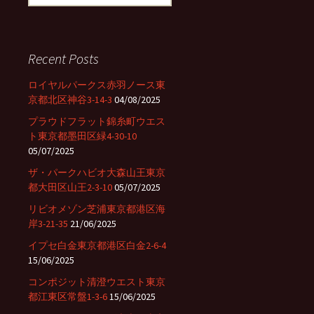
e
a
r
c
Recent Posts
h
f
ロイヤルパークス赤羽ノース東
o
京都北区神谷3-14-3
04/08/2025
r
プラウドフラット錦糸町ウエス
:
ト東京都墨田区緑4-30-10
05/07/2025
ザ・パークハビオ大森山王東京
都大田区山王2-3-10
05/07/2025
リビオメゾン芝浦東京都港区海
岸3-21-35
21/06/2025
イプセ白金東京都港区白金2-6-4
15/06/2025
コンポジット清澄ウエスト東京
都江東区常盤1-3-6
15/06/2025