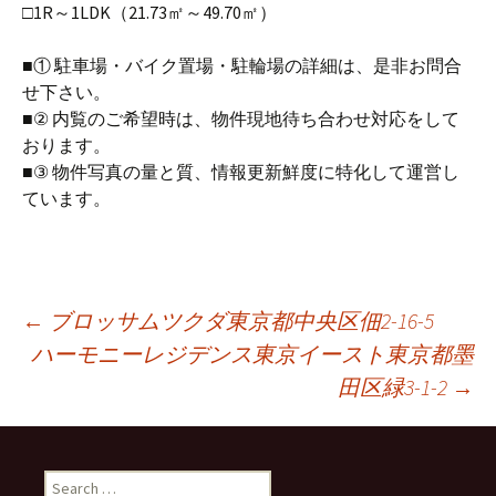
□1R～1LDK（21.73㎡～49.70㎡）
■① 駐車場・バイク置場・駐輪場の詳細は、是非お問合
せ下さい。
■② 内覧のご希望時は、物件現地待ち合わせ対応をして
おります。
■③ 物件写真の量と質、情報更新鮮度に特化して運営し
ています。
←
ブロッサムツクダ東京都中央区佃2-16-5
ハーモニーレジデンス東京イースト東京都墨
Post
田区緑3-1-2
→
navigation
S