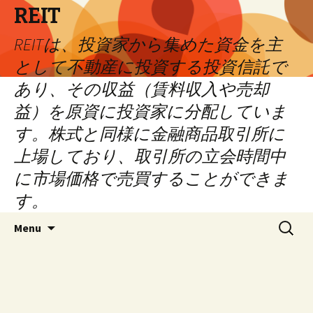
REIT
REITは、投資家から集めた資金を主
として不動産に投資する投資信託で
あり、その収益（賃料収入や売却
益）を原資に投資家に分配していま
す。株式と同様に金融商品取引所に
上場しており、取引所の立会時間中
に市場価格で売買することができま
す。
Skip
Search
Menu
to
for:
content