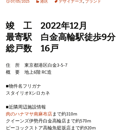
07/05/2025
港区
デザイナーズ
,
ブランド
竣 工 2022年12月
最寄駅 白金高輪駅徒歩9分
総戸数 16戸
住 所 東京都港区白金3-5-7
概 要 地上6階 RC造
■物件名フリガナ
スタイリオXシロカネ
■近隣周辺施設情報
肉のハナマサ南麻布店
まで約310m
クイーンズ伊勢丹白金高輪店まで約570m
ピーコックストア高輪魚籃坂店まで約920m