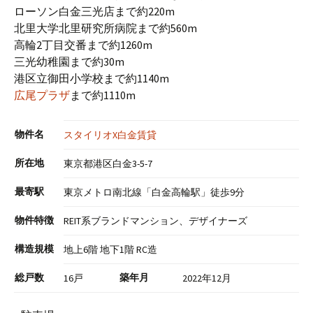
ローソン白金三光店まで約220m
北里大学北里研究所病院まで約560m
高輪2丁目交番まで約1260m
三光幼稚園まで約30m
港区立御田小学校まで約1140m
広尾プラザ
まで約1110m
物件名
スタイリオX白金賃貸
所在地
東京都港区白金3-5-7
最寄駅
東京メトロ南北線「白金高輪駅」徒歩9分
物件特徴
REIT系ブランドマンション、デザイナーズ
構造規模
地上6階 地下1階 RC造
総戸数
築年月
16戸
2022年12月