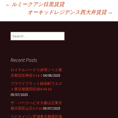
←
ルミークアン目黒賃貸
オーキッドレジデンス西大井賃貸
→
Post
navigation
S
e
a
r
c
Recent Posts
h
f
ロイヤルパークス赤羽ノース東
o
京都北区神谷3-14-3
04/08/2025
r
プラウドフラット錦糸町ウエス
:
ト東京都墨田区緑4-30-10
05/07/2025
ザ・パークハビオ大森山王東京
都大田区山王2-3-10
05/07/2025
リビオメゾン芝浦東京都港区海