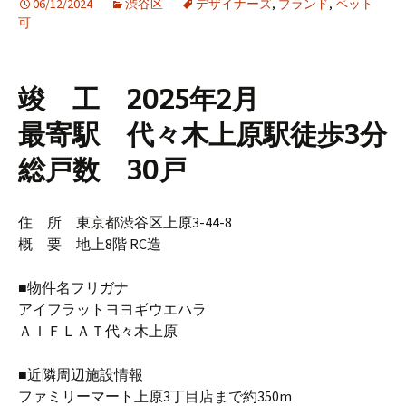
06/12/2024
渋谷区
デザイナーズ
,
ブランド
,
ペット
可
竣 工 2025年2月
最寄駅 代々木上原駅徒歩3分
総戸数 30戸
住 所 東京都渋谷区上原3-44-8
概 要 地上8階 RC造
■物件名フリガナ
アイフラットヨヨギウエハラ
ＡＩＦＬＡＴ代々木上原
■近隣周辺施設情報
ファミリーマート上原3丁目店まで約350m