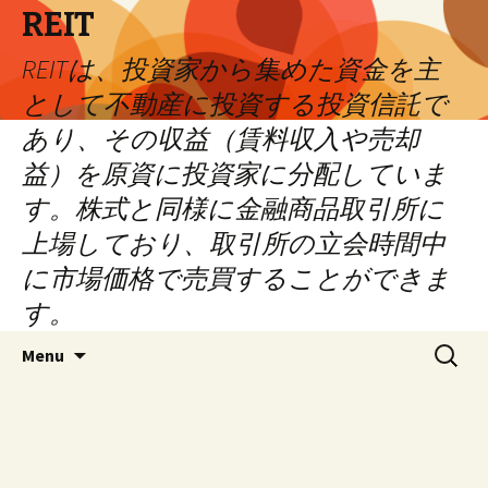
REIT
REITは、投資家から集めた資金を主
として不動産に投資する投資信託で
あり、その収益（賃料収入や売却
益）を原資に投資家に分配していま
す。株式と同様に金融商品取引所に
上場しており、取引所の立会時間中
に市場価格で売買することができま
す。
Skip
Search
Menu
to
for:
content