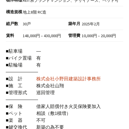
物件特徴
REIT系ブランドマンション、デザイナーズ、ペット可
構造規模
地上8階 RC造
総戸数
築年月
30戸
2025年2月
賃料
管理費
148,000円 – 430,000円
10,000円 – 20,000円
■駐車場 ―
■バイク置場 有
■駐輪場 有
―――――――
■設 計
株式会社小野田建築設計事務所
■施 工 株式会社山翔
■管理形式 巡回管理
―――――――
■保 険 借家人賠償付き火災保険要加入
■ペット 相談（敷1積増）
■楽 器 不可
■鍵交換代 新築の為不要