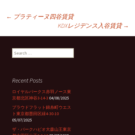
←
プラティーヌ四谷賃貸
KDXレジデンス入谷賃貸
→
Post
navigation
S
e
a
r
c
Recent Posts
h
f
ロイヤルパークス赤羽ノース東
o
京都北区神谷3-14-3
04/08/2025
r
プラウドフラット錦糸町ウエス
:
ト東京都墨田区緑4-30-10
05/07/2025
ザ・パークハビオ大森山王東京