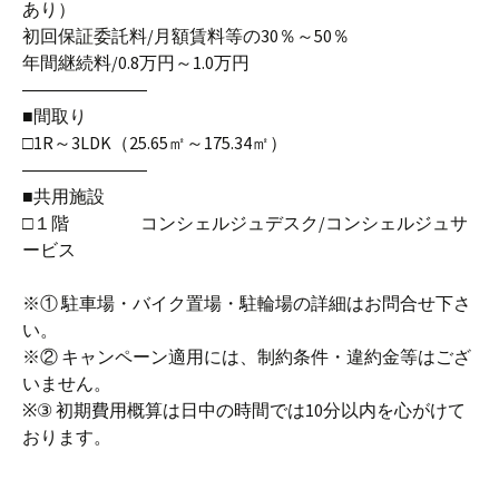
あり）
初回保証委託料/月額賃料等の30％～50％
年間継続料/0.8万円～1.0万円
―――――――
■間取り
□1R～3LDK（25.65㎡～175.34㎡）
―――――――
■共用施設
□１階 コンシェルジュデスク/コンシェルジュサ
ービス
※① 駐車場・バイク置場・駐輪場の詳細はお問合せ下さ
い。
※② キャンペーン適用には、制約条件・違約金等はござ
いません。
※③ 初期費用概算は日中の時間では10分以内を心がけて
おります。