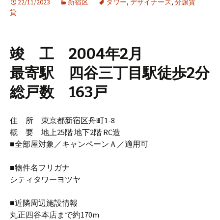
22/11/2023
新宿区
タワー
,
デザイナーズ
,
分譲賃
貸
竣 工 2004年2月
最寄駅 四谷三丁目駅徒歩2分
総戸数 163戸
住 所 東京都新宿区舟町1-8
概 要 地上25階 地下2階 RC造
■全部屋対象／キャンペーンＡ／適用可
■物件名フリガナ
シティタワーヨツヤ
■近隣周辺施設情報
丸正四谷本店まで約170m