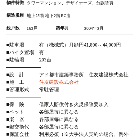
物件特徴
タワーマンション、デザイナーズ、分譲賃貸
構造規模
地上25階 地下2階 RC造
総戸数
築年月
163戸
2004年2月
■駐車場 有（機械式）月額円41,800～44,000円
■バイク置場 有
■駐輪場 203台
―――――――
■設 計 アド都市建築事務所、住友建設株式会社
■施 工
住友建設株式会社
■管理形式 常駐管理
―――――――
■保 険 借家人賠償付き火災保険要加入
■ペット 各部屋毎に異なる
■楽 器 各部屋毎に異なる
■鍵交換代 各部屋毎に異なる
■保証会社 利用必須（※大手法人契約の場合、例外