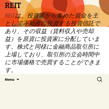
REIT
REITは、投資家から集めた資金を主
として不動産に投資する投資信託で
あり、その収益（賃料収入や売却
益）を原資に投資家に分配していま
す。株式と同様に金融商品取引所に
上場しており、取引所の立会時間中
に市場価格で売買することができま
す。
Skip
Search
Menu
to
for:
content