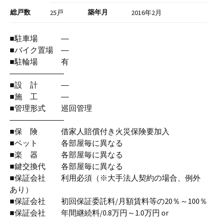
総戸数
築年月
25戸
2016年2月
■駐車場 ―
■バイク置場 ―
■駐輪場 有
―――――――
■設 計 ―
■施 工 ―
■管理形式 巡回管理
―――――――
■保 険 借家人賠償付き火災保険要加入
■ペット 各部屋毎に異なる
■楽 器 各部屋毎に異なる
■鍵交換代 各部屋毎に異なる
■保証会社 利用必須（※大手法人契約の場合、例外
あり）
■保証会社 初回保証委託料/月額賃料等の20％～100％
■保証会社 年間継続料/0.8万円～1.0万円 or