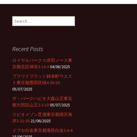
navigation
S
e
a
r
c
Recent Posts
h
f
ロイヤルパークス赤羽ノース東
o
京都北区神谷3-14-3
04/08/2025
r
プラウドフラット錦糸町ウエス
:
ト東京都墨田区緑4-30-10
05/07/2025
ザ・パークハビオ大森山王東京
都大田区山王2-3-10
05/07/2025
リビオメゾン芝浦東京都港区海
岸3-21-35
21/06/2025
イプセ白金東京都港区白金2-6-4
15/06/2025