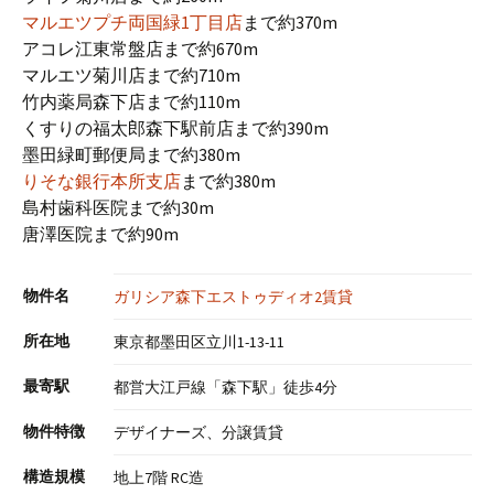
マルエツプチ両国緑1丁目店
まで約370m
アコレ江東常盤店まで約670m
マルエツ菊川店まで約710m
竹内薬局森下店まで約110m
くすりの福太郎森下駅前店まで約390m
墨田緑町郵便局まで約380m
りそな銀行本所支店
まで約380m
島村歯科医院まで約30m
唐澤医院まで約90m
物件名
ガリシア森下エストゥディオ2賃貸
所在地
東京都墨田区立川1-13-11
最寄駅
都営大江戸線「森下駅」徒歩4分
物件特徴
デザイナーズ、分譲賃貸
構造規模
地上7階 RC造