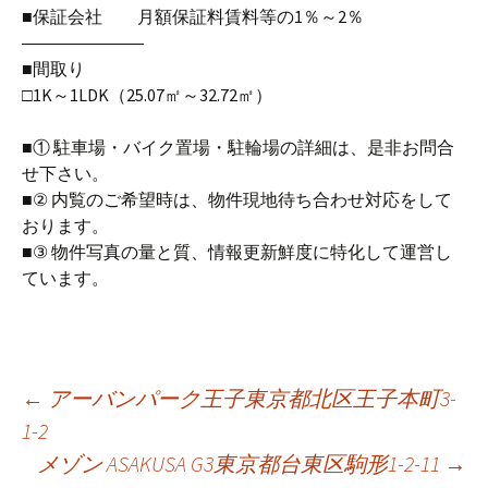
■保証会社 月額保証料賃料等の1％～2％
―――――――
■間取り
□1K～1LDK（25.07㎡～32.72㎡）
■① 駐車場・バイク置場・駐輪場の詳細は、是非お問合
せ下さい。
■② 内覧のご希望時は、物件現地待ち合わせ対応をして
おります。
■③ 物件写真の量と質、情報更新鮮度に特化して運営し
ています。
←
アーバンパーク王子東京都北区王子本町3-
1-2
Post
メゾン ASAKUSA G3東京都台東区駒形1-2-11
→