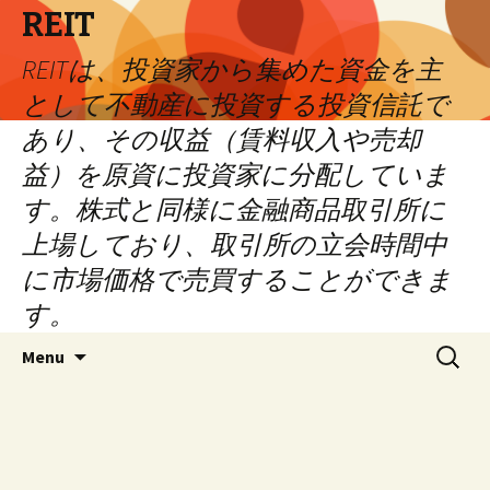
REIT
REITは、投資家から集めた資金を主
として不動産に投資する投資信託で
あり、その収益（賃料収入や売却
益）を原資に投資家に分配していま
す。株式と同様に金融商品取引所に
上場しており、取引所の立会時間中
に市場価格で売買することができま
す。
Skip
Search
Menu
to
for:
content