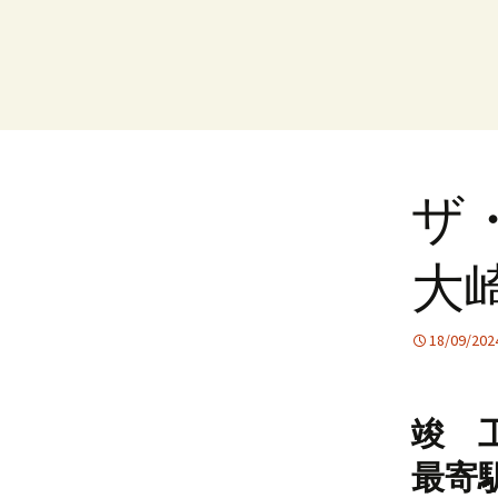
ザ
大
18/09/202
竣 工
最寄