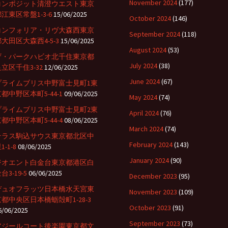
November 2024
(177)
コンポジット清澄ウエスト東京
江東区常盤1-3-6
15/06/2025
October 2024
(146)
コンフォリア・リヴ大森西東京
September 2024
(118)
大田区大森西4-5-3
15/06/2025
August 2024
(53)
ザ・パークハビオ北千住東京都
July 2024
(38)
立区千住3-32
12/06/2025
June 2024
(67)
プライムブリス中野富士見町1東
都中野区本町5-44-1
09/06/2025
May 2024
(74)
プライムブリス中野富士見町2東
April 2024
(76)
都中野区本町5-44-4
08/06/2025
March 2024
(74)
テラス駒込サウス東京都北区中
February 2024
(143)
1-1-8
08/06/2025
January 2024
(90)
ジオエント白金台東京都港区白
台3-19-5
06/06/2025
December 2023
(95)
デュオフラッツ日本橋水天宮東
November 2023
(109)
京都中央区日本橋蛎殻町1-28-3
October 2023
(91)
6/06/2025
September 2023
(73)
アジールコート後楽園東京都文