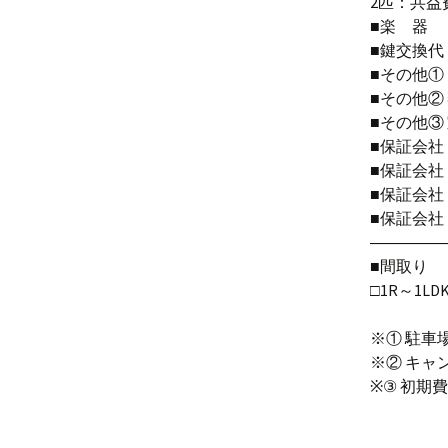
2匹：共益
■楽 器
■鍵交換
■その他
■その他②
■その他③
■保証会
■保証会社
■保証会社 
■保証会
――――
■間取り
□1R～1LD
※① 駐車
※② キャ
※③ 初期