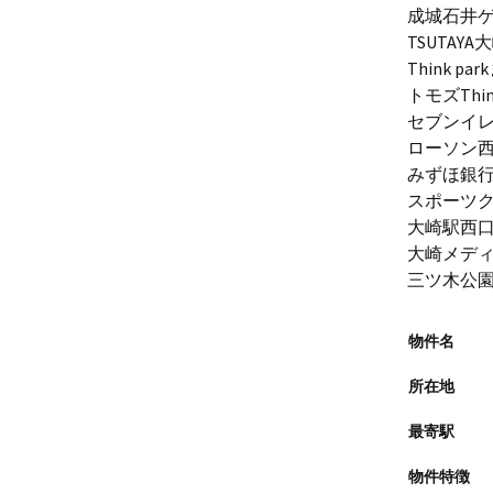
成城石井ゲ
TSUTAY
Think pa
トモズThin
セブンイレ
ローソン西
みずほ銀行
スポーツク
大崎駅西口
大崎メディ
三ツ木公園
物件名
所在地
最寄駅
物件特徴