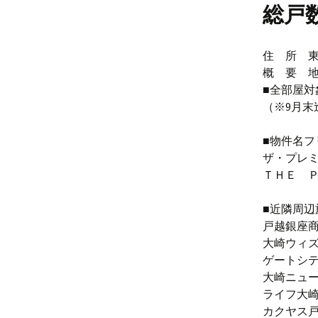
総戸数
住 所 東
概 要 地
■全部屋
（※9月末
■物件名フ
ザ・プレ
ＴＨＥ 
■近隣周辺
戸越銀座商
大崎ウィズ
ゲートシテ
大崎ニュー
ライフ大崎
カクヤス戸