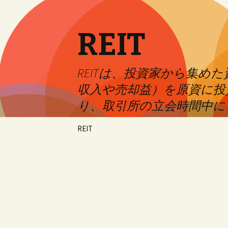
REIT
REITは、投資家から集
収入や売却益）を原資に投
り、取引所の立会時間中に
Skip
REIT
to
content