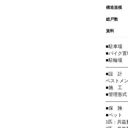
構造規模
総戸数
賃料
■駐車場
■バイク置
■駐輪場
――――
■設
ベストメ
■施 工
■管理形
――――
■保 険
■ペット
1匹：共益費