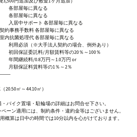
費3,500円追加及び敷金1ヶ月追加）
 各部屋毎に異なる
代 各部屋毎に異なる
① 入居中サポート 各部屋毎に異なる
 契約事務手数料 各部屋毎に異なる
 室内抗菌処理代 各部屋毎に異なる
社 利用必須（※大手法人契約の場合、例外あり）
 初回保証委託料/月額賃料等の20％～100％
年間継続料/0.8万円～1.0万円 or
社 月額保証料賃料等の1％～2％
―――
K（20.50㎡～44.10㎡）
場・バイク置場・駐輪場の詳細はお問合せ下さい。
ンペーン適用には、制約条件・違約金等はございません。
費用概算は日中の時間では10分以内を心がけております。