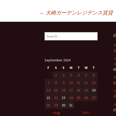
←
大崎ガーデンレジデンス賃貸
Post
R
S
navigation
e
a
京
r
c
September 2024
h
ト
f
F
S
S
M
T
W
T
0
o
1
2
3
4
5
6
r
7
8
9
10
11
12
13
都
:
14
15
16
17
18
19
20
岸
21
22
23
24
25
26
27
28
29
30
31
1
« Aug
Oct »