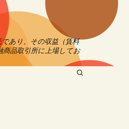
託であり、その収益（賃料
融商品取引所に上場してお
Search
for: