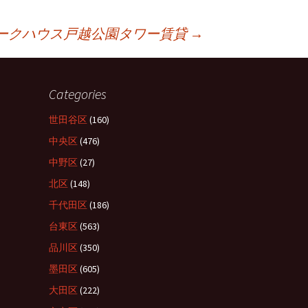
ークハウス戸越公園タワー賃貸
→
Categories
世田谷区
(160)
中央区
(476)
中野区
(27)
北区
(148)
千代田区
(186)
台東区
(563)
品川区
(350)
墨田区
(605)
大田区
(222)