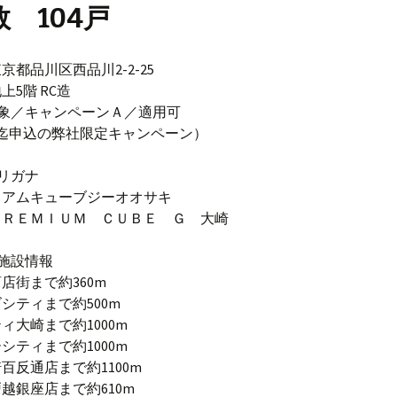
 104戸
京都品川区西品川2-2-25
上5階 RC造
対象／キャンペーンＡ／適用可
迄申込の弊社限定キャンペーン）
リガナ
ミアムキューブジーオオサキ
ＰＲＥＭＩＵＭ ＣＵＢＥ Ｇ 大崎
施設情報
店街まで約360m
シティまで約500m
ィ大崎まで約1000m
シティまで約1000m
百反通店まで約1100m
越銀座店まで約610m