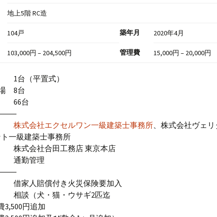
地上5階 RC造
築年月
104戸
2020年4月
管理費
103,000円 – 204,500円
15,000円 – 20,000円
 1台（平置式）
場 8台
 66台
―――
 計
株式会社エクセルワン一級建築士事務所
、株式会社ヴェリ
ント一級建築士事務所
 株式会社合田工務店 東京本店
式 通勤管理
―――
 借家人賠償付き火災保険要加入
 相談（犬・猫・ウサギ2匹迄
3,500円追加