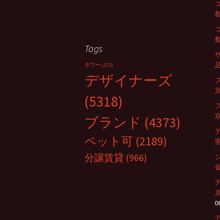
都
都
Tags
足
タワー
(172)
デザイナーズ
京
(5318)
京
ブランド
(4373)
ペット可
(2189)
里
分譲賃貸
(966)
金
0