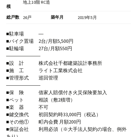
地上10階 RC造
模
総戸数
築年月
26戸
2019年5月
■駐車場 ―
■バイク置場 2台/月額5,500円
■駐輪場 27台/月額550円
―――――――
■設 計 株式会社千都建築設計事務所
■施 工 ライト工業株式会社
■管理形式 巡回管理
―――――――
■保 険 借家人賠償付き火災保険要加入
■ペット 相談（敷2積増）
■楽 器 不可
■鍵交換代 初回契約時33,000円（税込）
■その他① 町内会費 月額200円
■保証会社 利用必須（※大手法人契約の場合、例外
あり）