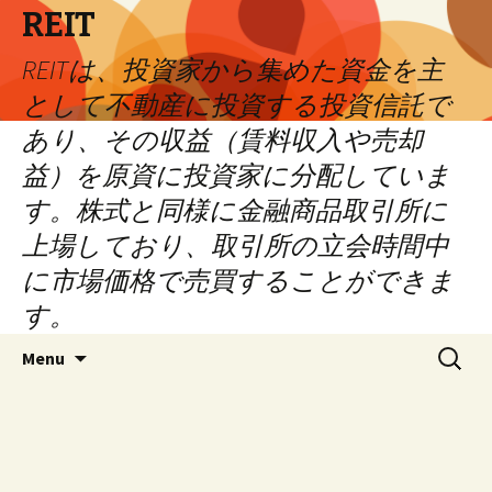
REIT
REITは、投資家から集めた資金を主
として不動産に投資する投資信託で
あり、その収益（賃料収入や売却
益）を原資に投資家に分配していま
す。株式と同様に金融商品取引所に
上場しており、取引所の立会時間中
に市場価格で売買することができま
す。
Skip
Search
Menu
to
for:
content