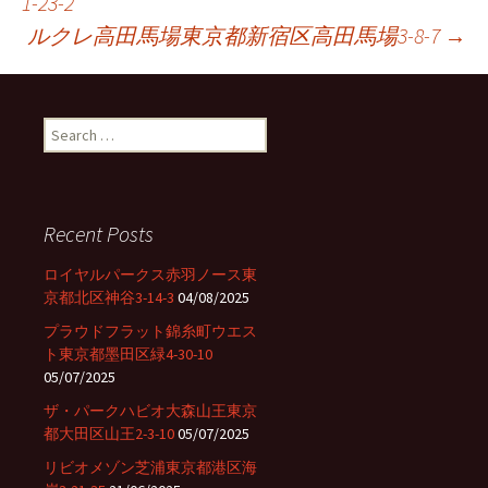
1-23-2
Post
ルクレ高田馬場東京都新宿区高田馬場3-8-7
→
navigation
S
e
a
r
c
Recent Posts
h
f
ロイヤルパークス赤羽ノース東
o
京都北区神谷3-14-3
04/08/2025
r
プラウドフラット錦糸町ウエス
:
ト東京都墨田区緑4-30-10
05/07/2025
ザ・パークハビオ大森山王東京
都大田区山王2-3-10
05/07/2025
リビオメゾン芝浦東京都港区海