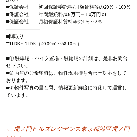
■保証会社 初回保証委託料/月額賃料等の20％～100％
■保証会社 年間継続料/0.8万円～1.0万円 or
■保証会社 月額保証料賃料等の1％～2％
―――――――
■間取り
□1LDK～2LDK（40.00㎡～58.10㎡）
■① 駐車場・バイク置場・駐輪場の詳細は、是非お問合
せ下さい。
■② 内覧のご希望時は、物件現地待ち合わせ対応をして
おります。
■③ 物件写真の量と質、情報更新鮮度に特化して運営し
ています。
←
虎ノ門ヒルズレジデンス東京都港区虎ノ門