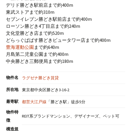
デリド勝どき駅前店まで約400m
東武ストアまで約310m
セブンイレブン勝どき駅前店まで約400m
ローソン勝どき4丁目店まで約240m
文化堂勝どき店まで約520m
どらっぐぱぱす勝どきビュータワー店まで約400m
豊海運動公園
まで約640m
月島第二児童公園まで約400m
中央勝どき三郵便局まで約180m
物件名
ラグゼナ勝どき賃貸
所在地
東京都中央区勝どき3-16-2
最寄駅
都営大江戸線
「勝どき駅」徒歩5分
物件特
REIT系ブランドマンション、デザイナーズ、ペット可
徴
構造規